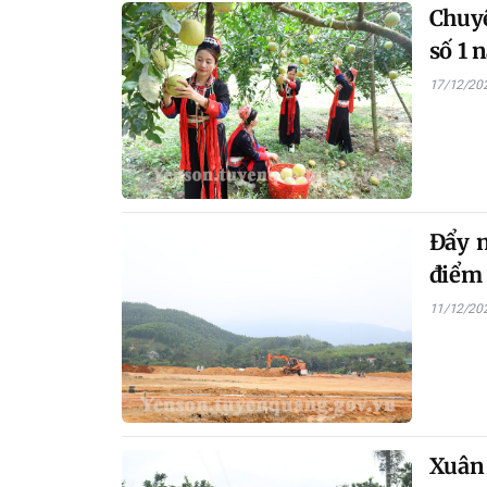
Chuyê
số 1
17/12/20
Đẩy n
điểm
11/12/20
Xuân 