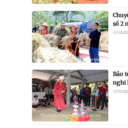
Chuyê
số 2
17/12/20
Bảo t
nghi l
17/12/20