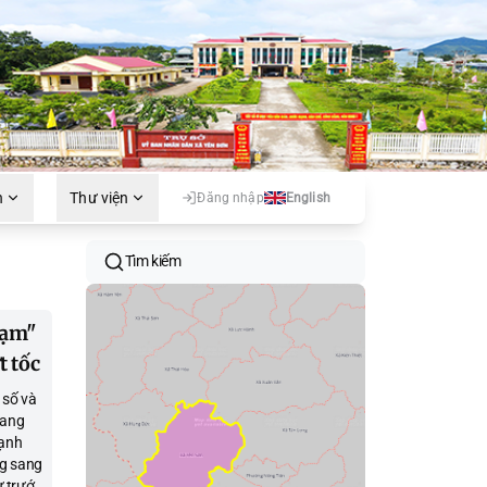
h
Thư viện
Đăng nhập
English
Tìm kiếm
hạm"
t tốc
 số và
uang
mạnh
ng sang
ư trước