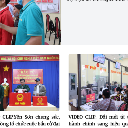
đây người dân phải trực tiếp đến cơ 
hành chính để nộp hồ sơ, chờ đợi xử lý
nay, chỉ với một chiếc điện thoại thôn
hoặc máy tính có kết nối internet, nhi
tục đã có thể hoàn thành nhanh chón
bằng vài thao tác. Đây không chỉ là b
tiến về công nghệ mà còn là sự thay đ
bản trong tư duy phục vụ người dân 
doanh nghiệp.
 CLIP_Yên Sơn chung sức,
VIDEO CLIP_ Đổi mới từ 
òng tổ chức cuộc bầu cử đại
hành chính sang hiệu qu