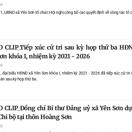
26
c, trong việc xây dựng Nhà nước
yền xã hội chủ nghĩa, của nhân dân,
1, UBND xã Yên Sơn tổ chức Hội nghị công bố các quyết định về công tác tổ 
 dân và vì nhân dân.
 CLIP_Tiếp xúc cử tri sau kỳ họp thứ ba HĐ
ơn khóa I, nhiệm kỳ 2021 - 2026
26
, đại biểu HĐND xã Yên Sơn khóa I, nhiệm kỳ 2021 - 2026 đã tiếp xúc cử tri
bàn sau kỳ họp thứ ba.
 CLIP_Đồng chí Bí thư Đảng uỷ xã Yên Sơn dự
Chi bộ tại thôn Hoàng Sơn
26