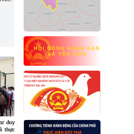
quan
 thì
g minh
ều thủ
g chỉ
ước
ổi căn
và
tư duy
ả thực