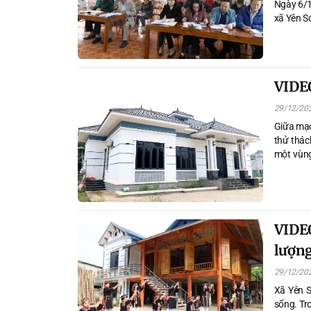
Ngày 6/
xã Yên S
VIDEO
29/12/20
Giữa mạc
thử thác
một vùng
khoác lên
VIDEO
lượng
29/12/20
Xã Yên S
sống. Tro