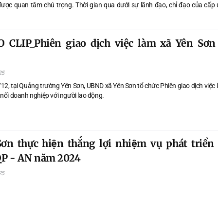
 được quan tâm chú trọng. Thời gian qua dưới sự lãnh đạo, chỉ đạo của cấp 
 phương, sự vào cuộc của toàn hệ thống chính trị, người có uy tín, lực lượn
ng đồng bào dân tộc thiểu số đã có những đóng góp cho sự phát triển chung 
toàn xã có 47 người có uy tín trong vùng đồng bào dân tộc thiểu số. Họ là c
O CLIP_Phiên giao dịch việc làm xã Yên Sơ
hư chi bộ, Trưởng thôn, thầy mo, thầy cúng, già làng, trưởng dòng họ và lực 
 nhiều lĩnh vực trên địa bàn.
25
12, tại Quảng trường Yên Sơn, UBND xã Yên Sơn tổ chức Phiên giao dịch việc
 nối doanh nghiệp với người lao động.
ơn thực hiện thắng lợi nhiệm vụ phát triể
QP - AN năm 2024
25