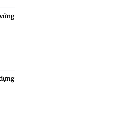
 vững
 dựng