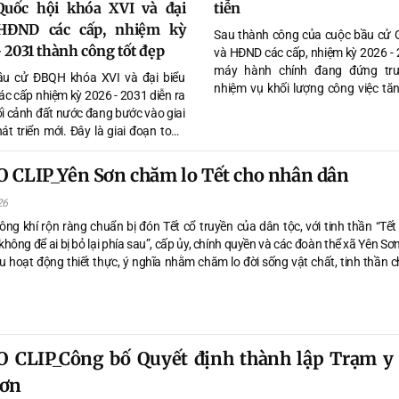
Quốc hội khóa XVI và đại
tiễn
HĐND các cấp, nhiệm kỳ
Sau thành công của cuộc bầu cử 
 2031 thành công tốt đẹp
và HĐND các cấp, nhiệm kỳ 2026 - 
máy hành chính đang đứng tr
ầu cử ĐBQH khóa XVI và đại biểu
nhiệm vụ khối lượng công việc tăn
c cấp nhiệm kỳ 2026 - 2031 diễn ra
khi yêu cầu về chất lượng điều h
ối cảnh đất nước đang bước vào giai
càng cao. Trong bối cảnh đó, Kết
át triển mới. Đây là giai đoạn toàn
226 của Ban Bí thư về chấn chỉnh l
oàn dân và toàn quân đang nỗ lực
việc không chỉ là những văn bản hà
ai thực hiện Nghị quyết Đại hội đại
 CLIP_Yên Sơn chăm lo Tết cho nhân dân
mà là sự đổi mới yêu cầu cả hệ thố
àn quốc lần thứ XIV của Đảng. Đặc
trị chuyển mình từ tư duy hành c
ộc bầu cử lần này diễn ra trong bối
26
sang tư duy phụ vụ và hiệu quả thự
ận hành mô hình chính quyền địa
ông khí rộn ràng chuẩn bị đón Tết cổ truyền của dân tộc, với tinh thần “Tết
hai cấp. Lần đầu tiên xã Yên Sơn
hông để ai bị bỏ lại phía sau”, cấp ủy, chính quyền và các đoàn thể xã Yên Sơn
 khi được thành lập trên cơ sở sắp
ều hoạt động thiết thực, ý nghĩa nhằm chăm lo đời sống vật chất, tinh thần
n bộ diện tích tự nhiên, quy mô dân
 đảm mọi người, mọi nhà đều được đón Tết ấm no, hạnh phúc.
thị trấn Yên Sơn và các xã Tứ Quận,
ơn, Lang Quán, đã tổ chức thành
 Cuộc bầu cử đã lựa chọn
ững người tiêu biểu đủ đức, đủ tài,
 CLIP_Công bố Quyết định thành lập Trạm y 
ng đại diện cho ý chí, nguyện vọng
n làm chủ của Nhân dân. Điều này
Sơn
 niềm tin của nhân dân đối với Đảng,