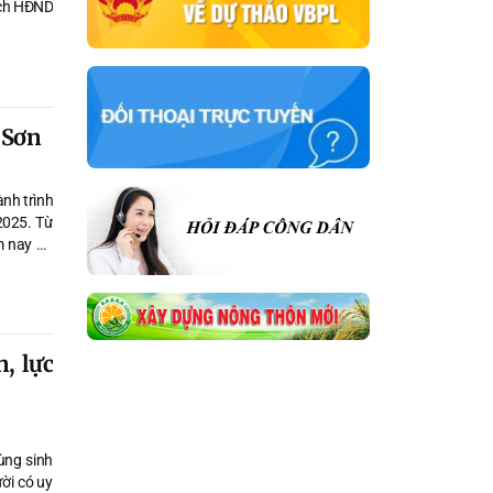
tịch HĐND
 Sơn
nh trình
2025. Từ
m nay đã
, lực
ùng sinh
ười có uy