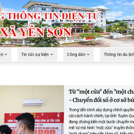
rị
Tin tức sự kiện
Công dân
Thông tin du lịc
Từ "một cửa" đến "một c
- Chuyển đổi số ở cơ sở bứ
Trong tiến trình xây dựng chính quyền
cải cách hành chính, tại tỉnh Tuyên Q
đang chứng kiến một bước chuyển 
mẽ: từ mô hình “một cửa” truyền thố
“một chạm” trên nền tảng số. Nếu nh