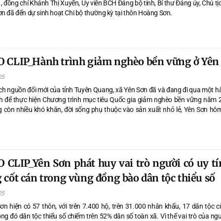
1, đồng chí Khánh Thị Xuyến, Ủy viên BCH Đảng bộ tỉnh, Bí thư Đảng ủy, Chủ 
ơn đã đến dự sinh hoạt Chi bộ thường kỳ tại thôn Hoàng Sơn.
 CLIP_Hành trình giảm nghèo bền vững ở Yên
25
h nguồn đổi mới của tỉnh Tuyên Quang, xã Yên Sơn đã và đang đi qua một hà
h để thực hiện Chương trình mục tiêu Quốc gia giảm nghèo bền vững năm 
 còn nhiều khó khăn, đời sống phụ thuộc vào sản xuất nhỏ lẻ, Yên Sơn hô
 mình một diện mạo mới, tự tin, chủ động và khát vọng hơn.....
 CLIP_Yên Sơn phát huy vai trò người có uy tín
 cốt cán trong vùng đồng bào dân tộc thiểu số
25
ơn hiện có 57 thôn, với trên 7.400 hộ, trên 31.000 nhân khẩu, 17 dân tộc c
ng đó dân tộc thiểu số chiếm trên 52% dân số toàn xã. Vì thế vai trò của ng