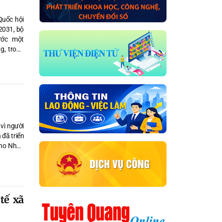
Quốc hội
2031, bộ
ước một
g, trong
ành ngày
 luận số
ề lối làm
nh chính
ng chính
hính hóa
c chất.
 vì người
 đã triển
 cho Nhân
tế xã