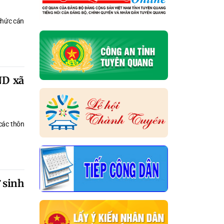
chức cán
ND xã
 các thôn
 sinh