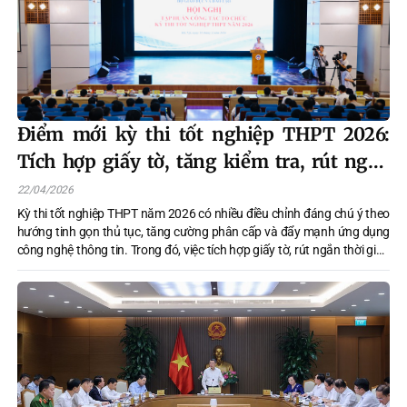
Điểm mới kỳ thi tốt nghiệp THPT 2026:
Tích hợp giấy tờ, tăng kiểm tra, rút ngắn
phúc khảo
22/04/2026
Kỳ thi tốt nghiệp THPT năm 2026 có nhiều điều chỉnh đáng chú ý theo
hướng tinh gọn thủ tục, tăng cường phân cấp và đẩy mạnh ứng dụng
công nghệ thông tin. Trong đó, việc tích hợp giấy tờ, rút ngắn thời gian
phúc khảo và thay đổi cách tính ưu tiên là những nội dung thí sinh và
các địa phương cần đặc biệt lưu ý.