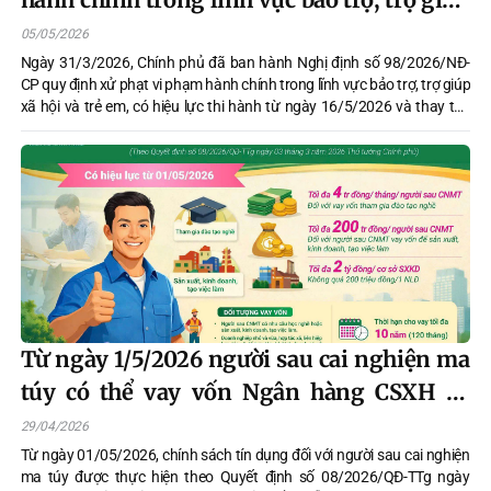
xã hội và trẻ em
05/05/2026
Ngày 31/3/2026, Chính phủ đã ban hành Nghị định số 98/2026/NĐ-
CP quy định xử phạt vi phạm hành chính trong lĩnh vực bảo trợ, trợ giúp
xã hội và trẻ em, có hiệu lực thi hành từ ngày 16/5/2026 và thay thế
Nghị định số 130/2021/NĐ-CP ngày 30/12/2021 của Chính phủ quy
định xử phạt vi phạm hành chính trong lĩnh vực bảo trợ, trợ giúp xã hội
và trẻ em.
Từ ngày 1/5/2026 người sau cai nghiện ma
túy có thể vay vốn Ngân hàng CSXH để
tham gia đào tạo nghề, sản xuất, kinh
29/04/2026
doanh
Từ ngày 01/05/2026, chính sách tín dụng đối với người sau cai nghiện
ma túy được thực hiện theo Quyết định số 08/2026/QĐ-TTg ngày