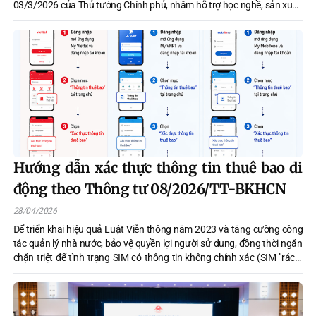
03/3/2026 của Thủ tướng Chính phủ, nhằm hỗ trợ học nghề, sản xuất,
kinh doanh và tái hòa nhập cộng đồng.
Hướng dẫn xác thực thông tin thuê bao di
động theo Thông tư 08/2026/TT-BKHCN
28/04/2026
Để triển khai hiệu quả Luật Viễn thông năm 2023 và tăng cường công
tác quản lý nhà nước, bảo vệ quyền lợi người sử dụng, đồng thời ngăn
chặn triệt để tình trạng SIM có thông tin không chính xác (SIM "rác"),
đảm bảo thông tin thuê bao trùng khớp với Cơ sở dữ liệu quốc gia về
dân cư, góp phần đảm bảo an ninh quốc gia, trật tự an toàn xã hội và
bảo vệ dữ liệu cá nhân của người dân.