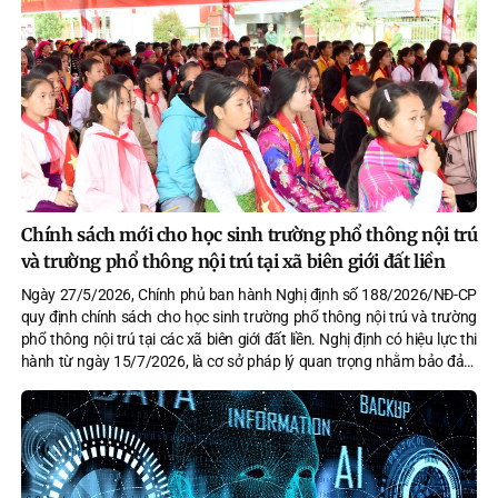
Chính sách mới cho học sinh trường phổ thông nội trú
và trường phổ thông nội trú tại xã biên giới đất liền
Ngày 27/5/2026, Chính phủ ban hành Nghị định số 188/2026/NĐ-CP
quy định chính sách cho học sinh trường phổ thông nội trú và trường
phổ thông nội trú tại các xã biên giới đất liền. Nghị định có hiệu lực thi
hành từ ngày 15/7/2026, là cơ sở pháp lý quan trọng nhằm bảo đảm
điều kiện học tập, sinh hoạt cho học sinh, nhất là học sinh ở địa bàn
biên giới, vùng có điều kiện kinh tế - xã hội còn nhiều khó khăn.