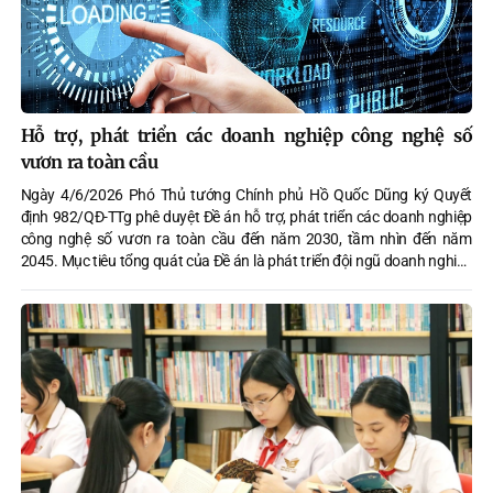
Hỗ trợ, phát triển các doanh nghiệp công nghệ số
vươn ra toàn cầu
Ngày 4/6/2026 Phó Thủ tướng Chính phủ Hồ Quốc Dũng ký Quyết
định 982/QĐ-TTg phê duyệt Đề án hỗ trợ, phát triển các doanh nghiệp
công nghệ số vươn ra toàn cầu đến năm 2030, tầm nhìn đến năm
2045. Mục tiêu tổng quát của Đề án là phát triển đội ngũ doanh nghiệp
công nghệ số Việt Nam có năng lực cạnh tranh cao, làm chủ công
nghệ lõi và công nghệ chiến lược, đủ khả năng tham gia sâu vào chuỗi
giá trị toàn cầu; hình thành hệ sinh thái doanh nghiệp công nghệ số
mạnh, bền vững, góp phần thúc đẩy tăng trưởng kinh tế hai con số,
nâng cao vị thế, thương hiệu quốc gia Make in Viet Nam trên thị trường
khu vực và quốc tế.