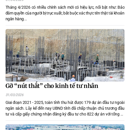
Tháng 4/2026 có nhiều chính sách mới có hiệu lực, nổi bật như: Bảo
đảm quyền của người bị trục xuất; bắt buộc xác thực tên thật tài khoản
ngân hàng...
Gỡ “nút thắt” cho kinh tế tư nhân
31/03/2026
Giai đoạn 2021 - 2025, toàn tỉnh thu hút được 179 dự án đầu tư ngoài
ngân sách. Lũy kế đến nay UBND tỉnh đã chấp thuận chủ trương đầu
tư và cấp giấy chứng nhận đăng ký đầu tư cho 822 dự án với tổng số
vốn đăng ký trên 147,6 nghìn tỷ đồng. Tuy nhiên, hiện mới có 64,7% số
dự án hoàn thành đưa vào hoạt động. Nhiều bất cập trong quy hoạch