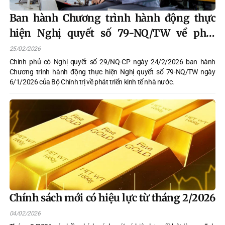
Ban hành Chương trình hành động thực
hiện Nghị quyết số 79-NQ/TW về phát
triển kinh tế nhà nước
25/02/2026
Chính phủ có Nghị quyết số 29/NQ-CP ngày 24/2/2026 ban hành
Chương trình hành động thực hiện Nghị quyết số 79-NQ/TW ngày
6/1/2026 của Bộ Chính trị về phát triển kinh tế nhà nước.
Chính sách mới có hiệu lực từ tháng 2/2026
04/02/2026