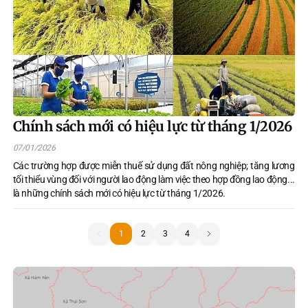
Chính sách mới có hiệu lực từ tháng 1/2026
07/01/2026
Các trường hợp được miễn thuế sử dụng đất nông nghiệp; tăng lương
tối thiểu vùng đối với người lao động làm việc theo hợp đồng lao động...
là những chính sách mới có hiệu lực từ tháng 1/2026.
1
1
2
3
4