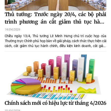
Thủ tướng: Trước ngày 20/4, các bộ phải
trình phương án cắt giảm thủ tục hành
chính, điều kiện kinh doanh
14/04/2026
Chiều ngày 13/4, Thủ tướng Lê Minh Hưng chủ trì cuộc họp của
Thường trực Chính phủ họp bàn về giải pháp, cách thức thực hiện cải
cách, cắt giảm thủ tục hành chính, điều kiện kinh doanh, cắt giảm
ngành nghề kinh doanh có điều kiện, phân cấp giải quyết thủ tục hành
chính theo Kết luận số 18-KL/TW của Trung ương.
Chính sách mới có hiệu lực từ tháng 4/2026
01/04/2026