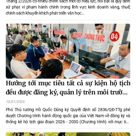
Tháng 2/2026 có nhiều chính sách mới có hiệu lực, nổi bật là quy định
xử phạt vi phạm hành chính trong lĩnh vực kinh doanh vàng, thuế;
chính sách khuyến khích phát triển văn học...
Hướng tới mục tiêu tất cả sự kiện hộ tịch
đều được đăng ký, quản lý trên môi trường
điện tử
10/01/2026
Phó Thủ tướng Hồ Quốc Dũng ký Quyết định số 2836/QĐ-TTg phê
duyệt Chương trình hành động quốc gia của Việt Nam về đăng ký và
thống kê hộ tịch giai đoạn 2026 - 2030 (Chương trình) với mục tiêu
tổng quát là tất cả sự kiện hộ tịch đều được đăng ký, quản lý trên môi
trường điện tử.