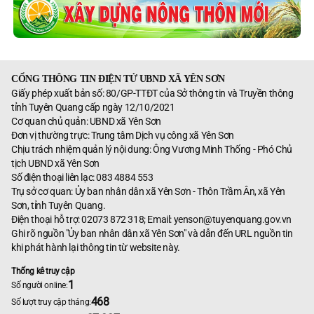
CỔNG THÔNG TIN ĐIỆN TỬ UBND XÃ YÊN SƠN
Giấy phép xuất bản số: 80/GP-TTĐT của Sở thông tin và Truyền thông
tỉnh Tuyên Quang cấp ngày 12/10/2021
Cơ quan chủ quản: UBND xã Yên Sơn
Đơn vị thường trực: Trung tâm Dịch vụ công xã Yên Sơn
Chịu trách nhiệm quản lý nội dung: Ông Vương Minh Thống - Phó Chủ
tịch UBND xã Yên Sơn
Số điện thoại liên lạc: 083 4884 553
Trụ sở cơ quan: Ủy ban nhân dân xã Yên Sơn - Thôn Trầm Ân, xã Yên
Sơn, tỉnh Tuyên Quang.
Điện thoại hỗ trợ: 02073 872 318; Email: yenson@tuyenquang.gov.vn
Ghi rõ nguồn "Ủy ban nhân dân xã Yên Sơn" và dẫn đến URL nguồn tin
khi phát hành lại thông tin từ website này.
Thống kê truy cập
1
Số người online:
468
Số lượt truy cập tháng: