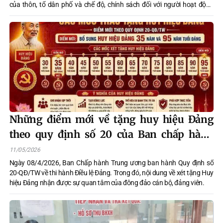
của thôn, tổ dân phố và chế độ, chính sách đối với người hoạt động
không chuyên trách ở thôn, tổ dân phố.
Những điểm mới về tặng huy hiệu Đảng
theo quy định số 20 của Ban chấp hành
Trung ương Đảng
11/05/2026
Ngày 08/4/2026, Ban Chấp hành Trung ương ban hành Quy định số
20-QĐ/TW về thi hành Điều lệ Đảng. Trong đó, nội dung về xét tặng Huy
hiệu Đảng nhận được sự quan tâm của đông đảo cán bộ, đảng viên.