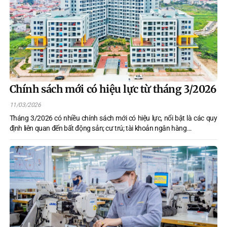
đất đai, giải phóng mặt bằng và thủ tục hành chính đang là “nút thắt”
thúc đẩy kinh tế tư nhân phát triển.
Chính sách mới có hiệu lực từ tháng 3/2026
11/03/2026
Tháng 3/2026 có nhiều chính sách mới có hiệu lực, nổi bật là các quy
định liên quan đến bất động sản; cư trú; tài khoản ngân hàng…