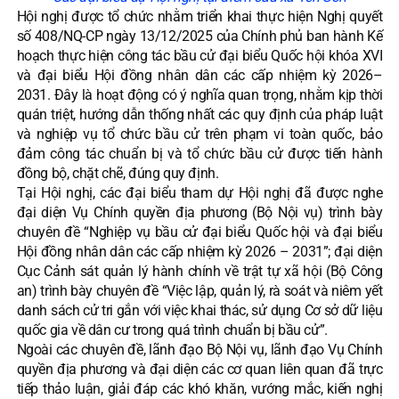
Hội nghị được tổ chức nhằm triển khai thực hiện Nghị quyết
số 408/NQ-CP ngày 13/12/2025 của Chính phủ ban hành Kế
hoạch thực hiện công tác bầu cử đại biểu Quốc hội khóa XVI
và đại biểu Hội đồng nhân dân các cấp nhiệm kỳ 2026–
2031. Đây là hoạt động có ý nghĩa quan trọng, nhằm kịp thời
quán triệt, hướng dẫn thống nhất các quy định của pháp luật
và nghiệp vụ tổ chức bầu cử trên phạm vi toàn quốc, bảo
đảm công tác chuẩn bị và tổ chức bầu cử được tiến hành
đồng bộ, chặt chẽ, đúng quy định.
Tại Hội nghị, các đại biểu tham dự Hội nghị đã được nghe
đại diện Vụ Chính quyền địa phương (Bộ Nội vụ) trình bày
chuyên đề “Nghiệp vụ bầu cử đại biểu Quốc hội và đại biểu
Hội đồng nhân dân các cấp nhiệm kỳ 2026 – 2031”; đại diện
Cục Cảnh sát quản lý hành chính về trật tự xã hội (Bộ Công
an) trình bày chuyên đề “Việc lập, quản lý, rà soát và niêm yết
danh sách cử tri gắn với việc khai thác, sử dụng Cơ sở dữ liệu
quốc gia về dân cư trong quá trình chuẩn bị bầu cử”.
Ngoài các chuyên đề, lãnh đạo Bộ Nội vụ, lãnh đạo Vụ Chính
quyền địa phương và đại diện các cơ quan liên quan đã trực
tiếp thảo luận, giải đáp các khó khăn, vướng mắc, kiến nghị