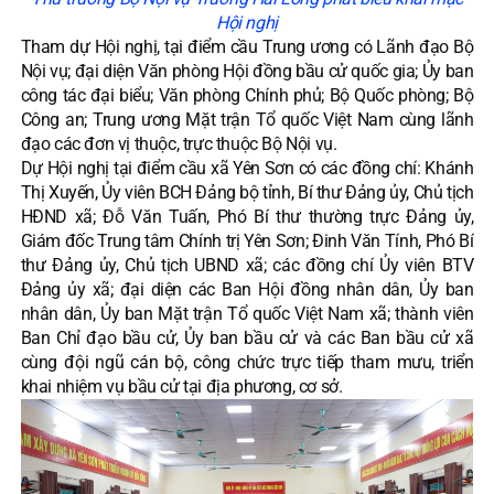
Hội nghị
Tham dự Hội nghị, tại điểm cầu Trung ương có Lãnh đạo Bộ
Nội vụ; đại diện Văn phòng Hội đồng bầu cử quốc gia; Ủy ban
công tác đại biểu; Văn phòng Chính phủ; Bộ Quốc phòng; Bộ
Công an; Trung ương Mặt trận Tổ quốc Việt Nam cùng lãnh
đạo các đơn vị thuộc, trực thuộc Bộ Nội vụ.
Dự Hội nghị tại điểm cầu xã Yên Sơn có các đồng chí: Khánh
Thị Xuyến, Ủy viên BCH Đảng bộ tỉnh, Bí thư Đảng ủy, Chủ tịch
HĐND xã; Đỗ Văn Tuấn, Phó Bí thư thường trực Đảng ủy,
Giám đốc Trung tâm Chính trị Yên Sơn; Đinh Văn Tính, Phó Bí
thư Đảng ủy, Chủ tịch UBND xã; các đồng chí Ủy viên BTV
Đảng ủy xã; đại diện các Ban Hội đồng nhân dân, Ủy ban
nhân dân, Ủy ban Mặt trận Tổ quốc Việt Nam xã; thành viên
Ban Chỉ đạo bầu cử, Ủy ban bầu cử và các Ban bầu cử xã
cùng đội ngũ cán bộ, công chức trực tiếp tham mưu, triển
khai nhiệm vụ bầu cử tại địa phương, cơ sở.