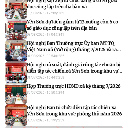
Hội nghị sắp xếp tổ chức đảng ở cơ sở giáo
dục công lập trên địa bàn xã
10/08/2026 - 17:28
382
Yên Sơn dự kiến giảm từ 13 xuống còn 6 cơ
sở giáo dục công lập trên địa bàn
03/08/2026 - 17:04
841
Hội nghị Ban Thường trực Ủy ban MTTQ
Việt Nam xã (Mở rộng) tháng 7/2026 và ra
mắt mô hình “Mặt trận số”
01/08/2026 - 09:54
285
Hội nghị rà soát, đánh giá công tác chuẩn bị
diễn tập tác chiến xã Yên Sơn trong khu vực
phòng thủ năm 2026
31/07/2026 - 16:44
258
Họp Thường trực HĐND xã kỳ tháng 7/2026
30/07/2026 - 15:50
294
Hội nghị Ban tổ chức diễn tập tác chiến xã
Yên Sơn trong khu vực phòng thủ năm 2026
30/07/2026 - 13:19
259