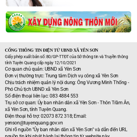
CỔNG THÔNG TIN ĐIỆN TỬ UBND XÃ YÊN SƠN
Giấy phép xuất bản số: 80/GP-TTĐT của Sở thông tin và Truyền thông
tỉnh Tuyên Quang cấp ngày 12/10/2021
Cơ quan chủ quản: UBND xã Yên Sơn
Đơn vị thường trực: Trung tâm Dịch vụ công xã Yên Sơn
Chịu trách nhiệm quản lý nội dung: Ông Vương Minh Thống -
Phó Chủ tịch UBND xã Yên Sơn
Số điện thoại liên lạc: 083 4884 553
Trụ sở cơ quan: Ủy ban nhân dân xã Yên Sơn - Thôn Trầm Ân,
xã Yên Sơn, tỉnh Tuyên Quang.
Điện thoại hỗ trợ: 02073 872 318; Email:
yenson@tuyenquang.gov.vn
Ghi rõ nguồn "Ủy ban nhân dân xã Yên Sơn" và dẫn đến URL
nguồn tin khi phát hành lại thông tin từ website này.