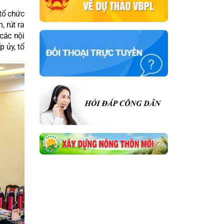
 tổ chức
 rút ra
các nội
 ủy, tổ