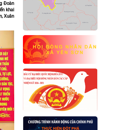
ng Đoàn
iển khai
n, Xuân