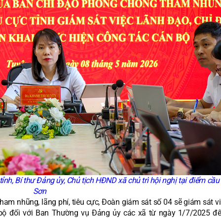
nh, Bí thư Đảng ủy, Chủ tịch HĐND xã chủ trì hội nghị tại điểm cầu
Sơn
am nhũng, lãng phí, tiêu cực, Đoàn giám sát số 04 sẽ giám sát vi
án bộ đối với Ban Thường vụ Đảng ủy các xã từ ngày 1/7/2025 đ