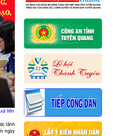
 xã Yên
ệc lãnh
ến ngày