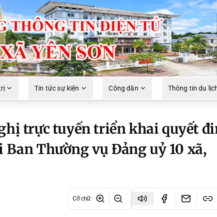
rị
Tin tức sự kiện
Công dân
Thông tin du lịc
ghị trực tuyến triển khai quyết đi
ới Ban Thường vụ Đảng uỷ 10 xã,
Cỡ chữ
: