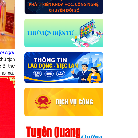
ội nghị
hủ tịch
 Bí thư
hội xã.