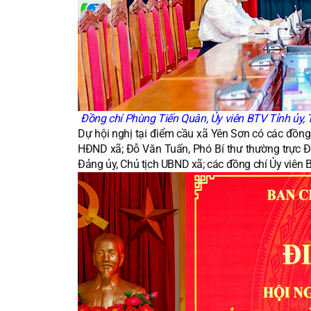
Đồng chí Phùng Tiến Quân, Ủy viên BTV Tỉnh ủy, T
Dự hội nghị tại điểm cầu xã Yên Sơn có các đồng 
HĐND xã; Đỗ Văn Tuấn, Phó Bí thư thường trực Đả
Đảng ủy, Chủ tịch UBND xã; các đồng chí Ủy viên