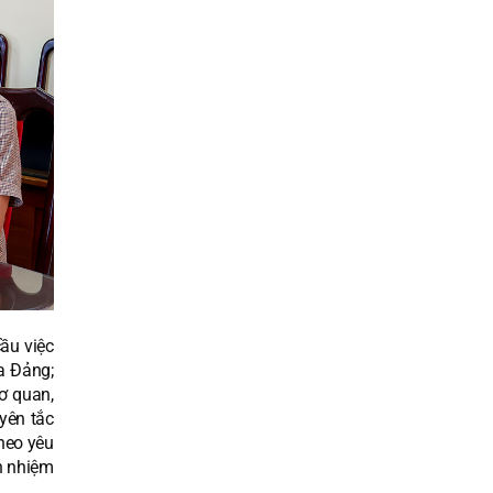
ầu việc
a Đảng;
ơ quan,
yên tắc
theo yêu
h nhiệm