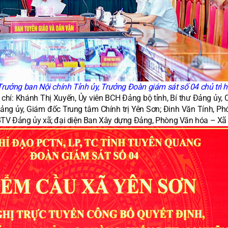
rưởng ban Nội chính Tỉnh ủy, Trưởng Đoàn giám sát số 04 chủ trì h
chí: Khánh Thị Xuyến, Ủy viên BCH Đảng bộ tỉnh, Bí thư Đảng ủy, C
ng ủy, Giám đốc Trung tâm Chính trị Yên Sơn; Đinh Văn Tính, Phó
 BTV Đảng ủy xã; đại diện Ban Xây dựng Đảng, Phòng Văn hóa – Xã 