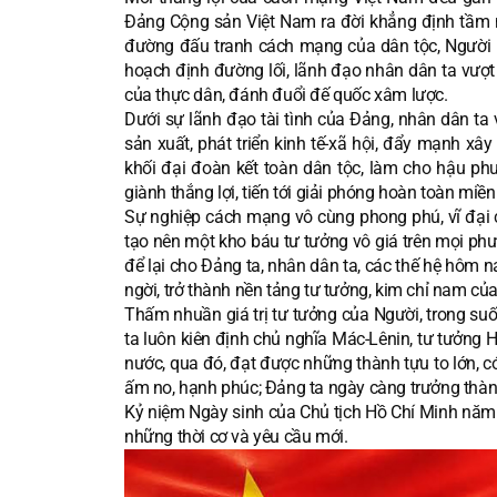
Đảng Cộng sản Việt Nam ra đời khẳng định tầm nhì
đường đấu tranh cách mạng của dân tộc, Người l
hoạch định đường lối, lãnh đạo nhân dân ta vượt 
của thực dân, đánh đuổi đế quốc xâm lược.
Dưới sự lãnh đạo tài tình của Đảng, nhân dân ta v
sản xuất, phát triển kinh tế-xã hội, đẩy mạnh 
khối đại đoàn kết toàn dân tộc, làm cho hậu ph
giành thắng lợi, tiến tới giải phóng hoàn toàn miề
Sự nghiệp cách mạng vô cùng phong phú, vĩ đại củ
tạo nên một kho báu tư tưởng vô giá trên mọi phư
để lại cho Đảng ta, nhân dân ta, các thế hệ hôm
ngời, trở thành nền tảng tư tưởng, kim chỉ nam củ
Thấm nhuần giá trị tư tưởng của Người, trong suố
ta luôn kiên định chủ nghĩa Mác-Lênin, tư tưởng H
nước, qua đó, đạt được những thành tựu to lớn, có
ấm no, hạnh phúc; Đảng ta ngày càng trưởng thà
Kỷ niệm Ngày sinh của Chủ tịch Hồ Chí Minh năm n
những thời cơ và yêu cầu mới.