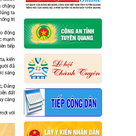
ng chặng
Đảng ta
ống trị
lao động
ức mạnh
ên tiếp
a, kiến
gười đã
ức sáng
ớc, Đảng
tiễn đất
gày càng
mới với