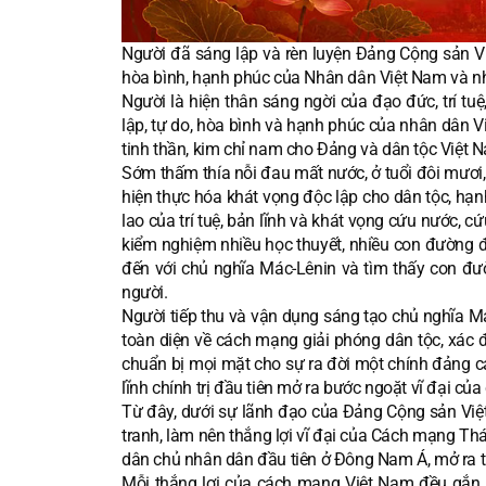
Người đã sáng lập và rèn luyện Đảng Cộng sản Việ
hòa bình, hạnh phúc của Nhân dân Việt Nam và nh
Người là hiện thân sáng ngời của đạo đức, trí tuệ
lập, tự do, hòa bình và hạnh phúc của nhân dân 
tinh thần, kim chỉ nam cho Đảng và dân tộc Việt N
Sớm thấm thía nỗi đau mất nước, ở tuổi đôi mươi
hiện thực hóa khát vọng độc lập cho dân tộc, hạn
lao của trí tuệ, bản lĩnh và khát vọng cứu nước, c
kiểm nghiệm nhiều học thuyết, nhiều con đường đ
đến với chủ nghĩa Mác-Lênin và tìm thấy con đườ
người.
Người tiếp thu và vận dụng sáng tạo chủ nghĩa Má
toàn diện về cách mạng giải phóng dân tộc, xác
chuẩn bị mọi mặt cho sự ra đời một chính đảng
lĩnh chính trị đầu tiên mở ra bước ngoặt vĩ đại c
Từ đây, dưới sự lãnh đạo của Đảng Cộng sản Việ
tranh, làm nên thắng lợi vĩ đại của Cách mạng 
dân chủ nhân dân đầu tiên ở Đông Nam Á, mở ra thời
Mỗi thắng lợi của cách mạng Việt Nam đều gắn li