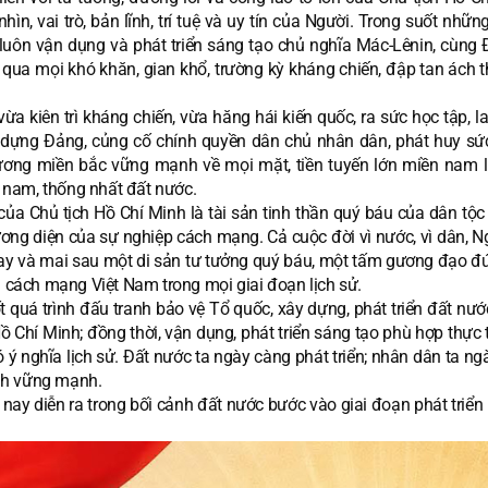
n, vai trò, bản lĩnh, trí tuệ và uy tín của Người. Trong suốt nhữ
uôn vận dụng và phát triển sáng tạo chủ nghĩa Mác-Lênin, cùng 
qua mọi khó khăn, gian khổ, trường kỳ kháng chiến, đập tan ách th
ừa kiên trì kháng chiến, vừa hăng hái kiến quốc, ra sức học tập, 
xây dựng Đảng, củng cố chính quyền dân chủ nhân dân, phát huy s
ương miền bắc vững mạnh về mọi mặt, tiền tuyến lớn miền nam li
n nam, thống nhất đất nước.
a Chủ tịch Hồ Chí Minh là tài sản tinh thần quý báu của dân tộc t
ơng diện của sự nghiệp cách mạng. Cả cuộc đời vì nước, vì dân, N
 nay và mai sau một di sản tư tưởng quý báu, một tấm gương đạo đ
a cách mạng Việt Nam trong mọi giai đoạn lịch sử.
t quá trình đấu tranh bảo vệ Tổ quốc, xây dựng, phát triển đất nư
ồ Chí Minh; đồng thời, vận dụng, phát triển sáng tạo phù hợp thực 
 ý nghĩa lịch sử. Đất nước ta ngày càng phát triển; nhân dân ta n
nh vững mạnh.
ay diễn ra trong bối cảnh đất nước bước vào giai đoạn phát triển 