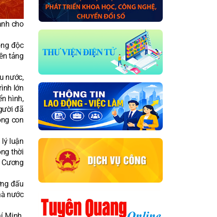
anh cho
vọng độc
ền tảng
u nước,
ình lớn
ển hình,
gười đã
óng con
lý luận
ng thời
g Cương
ờng đấu
hà nước
í Minh.