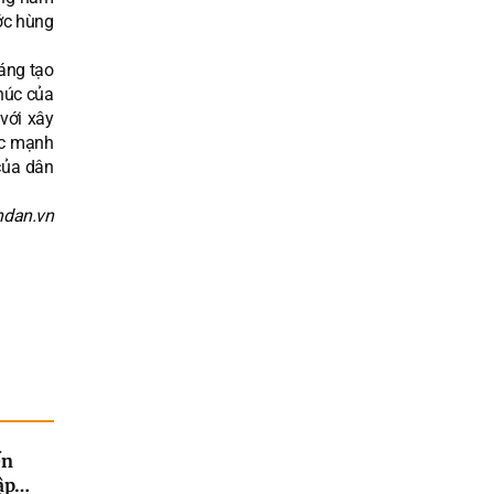
ước hùng
áng tạo
phúc của
với xây
ức mạnh
của dân
ndan.vn
ến
ập