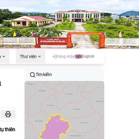
h
Thư viện
Đăng nhập
English
Tìm kiếm
n
tụ thiên