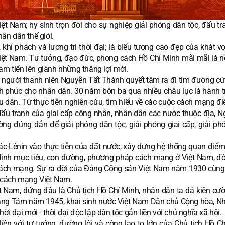
t Nam; hy sinh trọn đời cho sự nghiệp giải phóng dân tộc, đấu tr
ân dân thế giới.
, khí phách và lương tri thời đại; là biểu tượng cao đẹp của khát 
Việt Nam. Tư tưởng, đạo đức, phong cách Hồ Chí Minh mãi mãi là n
am tiến lên giành những thắng lợi mới.
, người thanh niên Nguyễn Tất Thành quyết tâm ra đi tìm đường cứ
h phúc cho nhân dân. 30 năm bôn ba qua nhiều châu lục là hành tr
ứu dân. Từ thực tiễn nghiên cứu, tìm hiểu về các cuộc cách mạng đi
ấu tranh của giai cấp công nhân, nhân dân các nước thuộc địa, N
ng đúng đắn để giải phóng dân tộc, giải phóng giai cấp, giải ph
c-Lênin vào thực tiễn của đất nước, xây dựng hệ thống quan điểm 
 định mục tiêu, con đường, phương pháp cách mạng ở Việt Nam, đồ
 cách mạng. Sự ra đời của Đảng Cộng sản Việt Nam năm 1930 cùn
ủa cách mạng Việt Nam.
t Nam, đứng đầu là Chủ tịch Hồ Chí Minh, nhân dân ta đã kiên cư
Tháng Tám năm 1945, khai sinh nước Việt Nam Dân chủ Cộng hòa, N
 đại mới - thời đại độc lập dân tộc gắn liền với chủ nghĩa xã hội.
ền với tư tưởng, đường lối và công lao to lớn của Chủ tịch Hồ Ch