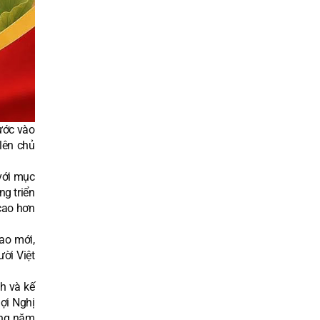
ước vào
lên chủ
với mục
ng triển
 cao hơn
ao mới,
ười Việt
h và kế
lợi Nghị
ững năm