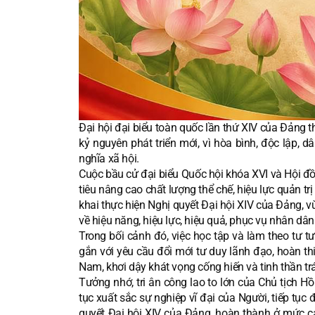
Đại hội đại biểu toàn quốc lần thứ XIV của Đảng
kỷ nguyên phát triển mới, vì hòa bình, độc lập, 
nghĩa xã hội.
Cuộc bầu cử đại biểu Quốc hội khóa XVI và Hội 
tiêu nâng cao chất lượng thể chế, hiệu lực quản tr
khai thực hiện Nghị quyết Đại hội XIV của Đảng, 
về hiệu năng, hiệu lực, hiệu quả, phục vụ nhân dân
Trong bối cảnh đó, việc học tập và làm theo tư 
gắn với yêu cầu đổi mới tư duy lãnh đạo, hoàn thi
Nam, khơi dậy khát vọng cống hiến và tinh thần tr
Tưởng nhớ, tri ân công lao to lớn của Chủ tịch H
tục xuất sắc sự nghiệp vĩ đại của Người, tiếp tục
quyết Đại hội XIV của Đảng, hoàn thành ở mức c