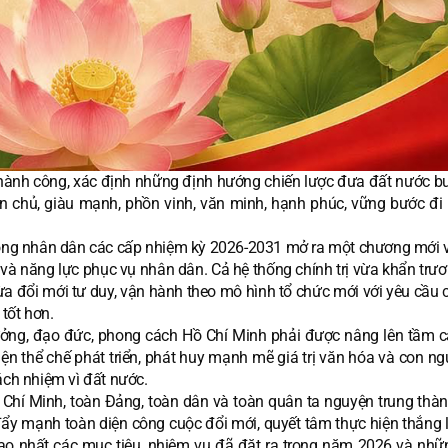
 thành công, xác định những định hướng chiến lược đưa đất nước b
dân chủ, giàu mạnh, phồn vinh, văn minh, hạnh phúc, vững bước đi 
đồng nhân dân các cấp nhiệm kỳ 2026-2031 mở ra một chương mới 
ị và năng lực phục vụ nhân dân. Cả hệ thống chính trị vừa khẩn trươ
vừa đổi mới tư duy, vận hành theo mô hình tổ chức mới với yêu cầu
 tốt hơn.
tưởng, đạo đức, phong cách Hồ Chí Minh phải được nâng lên tầm c
ện thể chế phát triển, phát huy mạnh mẽ giá trị văn hóa và con ng
ách nhiệm vì đất nước.
ồ Chí Minh, toàn Đảng, toàn dân và toàn quân ta nguyện trung thàn
 đẩy mạnh toàn diện công cuộc đổi mới, quyết tâm thực hiện thắng 
ao nhất các mục tiêu, nhiệm vụ đã đặt ra trong năm 2026 và nh