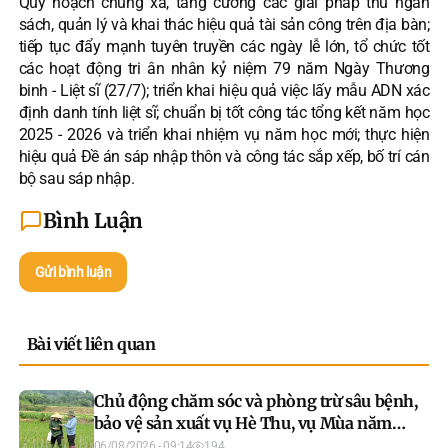
Quy hoạch chung xã, tăng cường các giải pháp thu ngân
sách, quản lý và khai thác hiệu quả tài sản công trên địa bàn;
tiếp tục đẩy mạnh tuyên truyền các ngày lễ lớn, tổ chức tốt
các hoạt động tri ân nhân kỷ niệm 79 năm Ngày Thương
binh - Liệt sĩ (27/7); triển khai hiệu quả việc lấy mẫu ADN xác
định danh tính liệt sĩ; chuẩn bị tốt công tác tổng kết năm học
2025 - 2026 và triển khai nhiệm vụ năm học mới; thực hiện
hiệu quả Đề án sáp nhập thôn và công tác sắp xếp, bố trí cán
bộ sau sáp nhập.
Bình Luận
Gửi bình luận
Bài viết liên quan
Chủ động chăm sóc và phòng trừ sâu bệnh,
bảo vệ sản xuất vụ Hè Thu, vụ Mùa năm
2026
06/08/2026 - 09:14
194