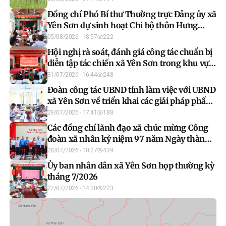
Đồng chí Phó Bí thư Thường trực Đảng ủy xã
Yên Sơn dự sinh hoạt Chi bộ thôn Hưng
Thịnh
05/08/2026 - 18:57
222
Hội nghị rà soát, đánh giá công tác chuẩn bị
diễn tập tác chiến xã Yên Sơn trong khu vực
phòng thủ năm 2026
31/07/2026 - 16:44
248
Đoàn công tác UBND tỉnh làm việc với UBND
xã Yên Sơn về triển khai các giải pháp phấn
đấu hoàn thành mục tiêu tăng trưởng GRDP
29/07/2026 - 17:41
188
hai con số
Các đồng chí lãnh đạo xã chúc mừng Công
đoàn xã nhân kỷ niệm 97 năm Ngày thành
lập Công đoàn Việt Nam
28/07/2026 - 10:27
439
Ủy ban nhân dân xã Yên Sơn họp thường kỳ
tháng 7/2026
27/07/2026 - 14:20
223