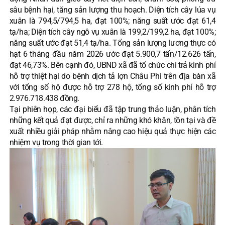
sâu bệnh hại, tăng sản lượng thu hoạch. Diện tích cây lúa vụ
xuân là 794,5/794,5 ha, đạt 100%; năng suất ước đạt 61,4
tạ/ha; Diện tích cây ngô vụ xuân là 199,2/199,2 ha, đạt 100%;
năng suất ước đạt 51,4 tạ/ha. Tổng sản lượng lương thực có
hạt 6 tháng đầu năm 2026 ước đạt 5.900,7 tấn/12.626 tấn,
đạt 46,73%. Bên cạnh đó, UBND xã đã tổ chức chi trả kinh phí
hỗ trợ thiệt hại do bệnh dịch tả lợn Châu Phi trên địa bàn xã
với tổng số hộ được hỗ trợ 278 hộ, tổng số kinh phí hỗ trợ
2.976.718.438 đồng.
Tại phiên họp, các đại biểu đã tập trung thảo luận, phân tích
những kết quả đạt được, chỉ ra những khó khăn, tồn tại và đề
xuất nhiều giải pháp nhằm nâng cao hiệu quả thực hiện các
nhiệm vụ trong thời gian tới.