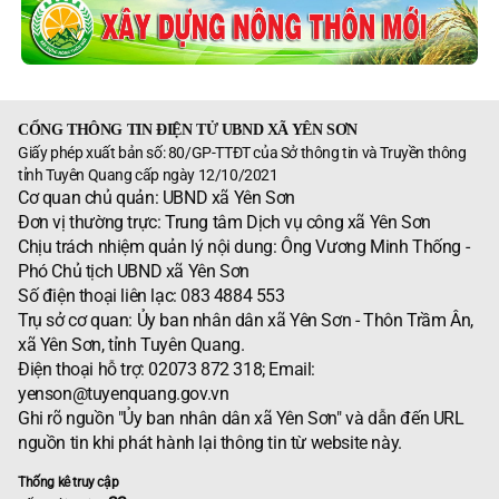
CỔNG THÔNG TIN ĐIỆN TỬ UBND XÃ YÊN SƠN
Giấy phép xuất bản số: 80/GP-TTĐT của Sở thông tin và Truyền thông
tỉnh Tuyên Quang cấp ngày 12/10/2021
Cơ quan chủ quản: UBND xã Yên Sơn
Đơn vị thường trực: Trung tâm Dịch vụ công xã Yên Sơn
Chịu trách nhiệm quản lý nội dung: Ông Vương Minh Thống -
Phó Chủ tịch UBND xã Yên Sơn
Số điện thoại liên lạc: 083 4884 553
Trụ sở cơ quan: Ủy ban nhân dân xã Yên Sơn - Thôn Trầm Ân,
xã Yên Sơn, tỉnh Tuyên Quang.
Điện thoại hỗ trợ: 02073 872 318; Email:
yenson@tuyenquang.gov.vn
Ghi rõ nguồn "Ủy ban nhân dân xã Yên Sơn" và dẫn đến URL
nguồn tin khi phát hành lại thông tin từ website này.
Thống kê truy cập