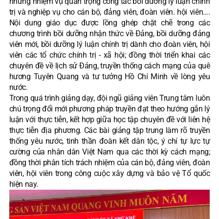
những nhiệm vụ quan trọng công tác bồi dưỡng lý luận chính
trị và nghiệp vụ cho cán bộ, đảng viên, đoàn viên. hội viên….
Nội dung giáo dục được lồng ghép chặt chẽ trong các
chương trình bồi dưỡng nhận thức về Đảng, bồi dưỡng đảng
viên mới, bồi dưỡng lý luận chính trị dành cho đoàn viên, hội
viên các tổ chức chính trị - xã hội; đồng thời triển khai các
chuyên đề về lịch sử Đảng, truyền thống cách mạng của quê
hương Tuyên Quang và tư tưởng Hồ Chí Minh về lòng yêu
nước.
Trong quá trình giảng dạy, đội ngũ giảng viên Trung tâm luôn
chú trọng đổi mới phương pháp truyền đạt theo hướng gắn lý
luận với thực tiễn, kết hợp giữa học tập chuyên đề với liên hệ
thực tiễn địa phương. Các bài giảng tập trung làm rõ truyền
thống yêu nước, tinh thần đoàn kết dân tộc, ý chí tự lực tự
cường của nhân dân Việt Nam qua các thời kỳ cách mạng;
đồng thời phân tích trách nhiệm của cán bộ, đảng viên, đoàn
viên, hội viên trong công cuộc xây dựng và bảo vệ Tổ quốc
hiện nay.