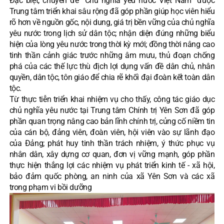
Đặc biệt, chuyên đề “Chủ nghĩa yêu nước Việt Nam” được
Trung tâm triển khai sâu rộng đã góp phần giúp học viên hiểu
rõ hơn về nguồn gốc, nội dung, giá trị bền vững của chủ nghĩa
yêu nước trong lịch sử dân tộc; nhận diện đúng những biểu
hiện của lòng yêu nước trong thời kỳ mới; đồng thời nâng cao
tinh thần cảnh giác trước những âm mưu, thủ đoạn chống
phá của các thế lực thù địch lợi dụng vấn đề dân chủ, nhân
quyền, dân tộc, tôn giáo để chia rẽ khối đại đoàn kết toàn dân
tộc.
Từ thực tiễn triển khai nhiệm vụ cho thấy, công tác giáo dục
chủ nghĩa yêu nước tại Trung tâm Chính trị Yên Sơn đã góp
phần quan trọng nâng cao bản lĩnh chính trị, củng cố niềm tin
của cán bộ, đảng viên, đoàn viên, hội viên vào sự lãnh đạo
của Đảng; phát huy tinh thần trách nhiệm, ý thức phục vụ
nhân dân, xây dựng cơ quan, đơn vị vững mạnh, góp phần
thực hiện thắng lợi các nhiệm vụ phát triển kinh tế - xã hội,
bảo đảm quốc phòng, an ninh của xã Yên Sơn và các xã
trong phạm vi bồi dưỡng