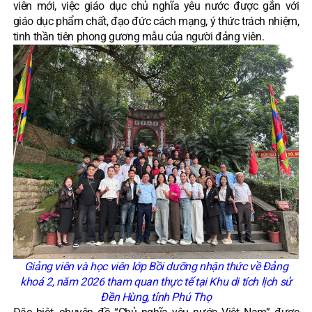
viên mới, việc giáo dục chủ nghĩa yêu nước được gắn với
giáo dục phẩm chất, đạo đức cách mạng, ý thức trách nhiệm,
tinh thần tiên phong gương mẫu của người đảng viên.
Giảng viên và học viên lớp Bồi dưỡng nhận thức về Đảng
khoá 2, năm 2026 tham quan thực tế tại Khu di tích lịch sử
Đền Hùng, tỉnh Phú Thọ