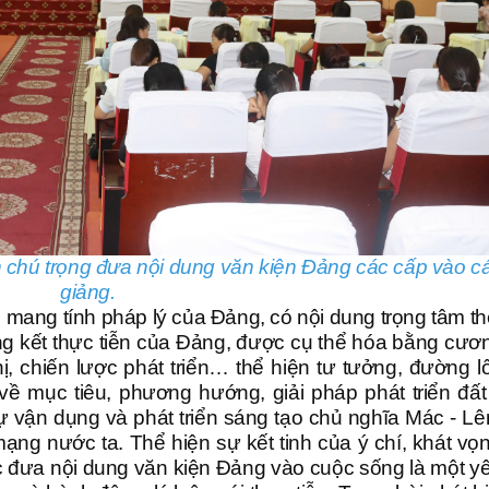
 chú trọng đưa nội dung văn kiện Đảng các cấp vào cá
giảng.
, mang tính pháp lý của Đảng, có nội dung trọng tâm th
ổng kết thực tiễn của Đảng, được cụ thể hóa bằng cươn
thị, chiến lược phát triển… thể hiện tư tưởng, đường lố
ề mục tiêu, phương hướng, giải pháp phát triển đấ
sự vận dụng và phát triển sáng tạo chủ nghĩa Mác - Lên
ạng nước ta. Thể hiện sự kết tinh của ý chí, khát vọ
ệc đưa nội dung văn kiện Đảng vào cuộc sống là một y