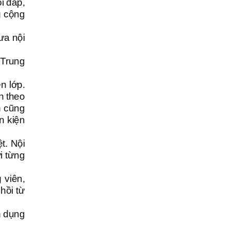
i đắp,
g cộng
ưa nội
 Trung
n lớp.
h theo
n cũng
n kiện
t. Nội
i từng
 viên,
hồi từ
n dụng