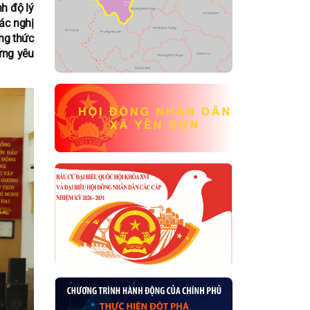
h độ lý
ác nghị
ng thức
ứng yêu