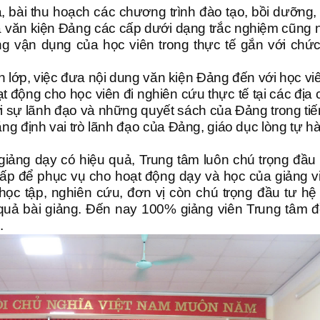
ra, bài thu hoạch các chương trình đào tạo, bồi dưỡng,
ủa văn kiện Đảng các cấp dưới dạng trắc nghiệm cũng 
g vận dụng của học viên trong thực tế gắn với chức
n lớp, việc đưa nội dung văn kiện Đảng đến với học vi
 động cho học viên đi nghiên cứu thực tế tại các địa c
với sự lãnh đạo và những quyết sách của Đảng trong tiến
g định vai trò lãnh đạo của Đảng, giáo dục lòng tự h
iảng dạy có hiệu quả, Trung tâm luôn chú trọng đầu 
cấp để phục vụ cho hoạt động dạy và học của giảng v
 học tập, nghiên cứu, đơn vị còn chú trọng đầu tư hệ
quả bài giảng. Đến nay 100% giảng viên Trung tâm 
.