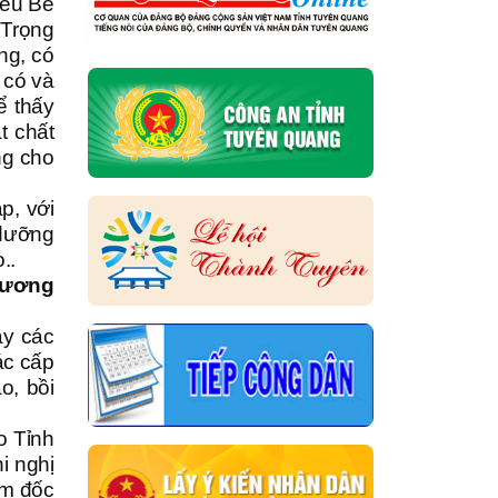
iểu Bế
 Trọng
ng, có
 có và
ể thấy
t chất
ng cho
p, với
 dưỡng
o..
chương
ạy các
ác cấp
o, bồi
o Tỉnh
i nghị
ám đốc