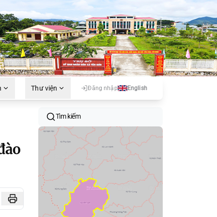
h
Thư viện
Đăng nhập
English
Tìm kiếm
 đào