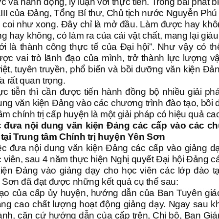
 và hành động, lý luận với thực tiễn. Trong bài phát b
XIII của Đảng, Tổng Bí thư, Chủ tịch nước Nguyễn Phú
à coi như xong. Đây chỉ là mở đầu. Làm được hay khô
g hay không, có làm ra của cải vật chất, mang lại giàu
là thành công thực tế của Đại hội”. Như vậy có th
c vai trò lãnh đạo của mình, trở thành lực lượng vậ
triệt, tuyên truyền, phổ biến và bồi dưỡng văn kiện Đả
a rất quan trọng.
 tiễn thì cần được tiến hành đồng bộ nhiều giải phá
dung văn kiện Đảng vào các chương trình đào tạo, bồi
âm chính trị cấp huyện là một giải pháp có hiệu quả ca
ệc đưa nội dung văn kiện Đảng các cấp vào các 
 tại Trung tâm Chính trị huyện Yên Sơn
ệc đưa nội dung văn kiện Đảng các cấp vào giảng d
 viên, sau 4 năm thực hiện Nghị quyết Đại hội Đảng c
kiện Đảng vào giảng dạy cho học viên các lớp đào tạ
n Sơn đã đạt được những kết quả cụ thể sau:
đạo của cấp ủy huyện, hướng dẫn của Ban Tuyên giá
nâng cao chất lượng hoạt động giảng dạy. Ngay sau kh
hành, căn cứ hướng dẫn của cấp trên, Chi bộ, Ban Gi