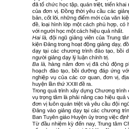
đã tổ chức học tập, quán triệt, triển kha
của đơn vị. Đồng thời yêu cầu các giản
bản, cốt lõi, những điểm mới của văn k
đề, loại hình lớp một cách phù hợp, c
với người học một cách hiệu quả nhất.
Hai là,
đội ngũ giảng viên của Trung tâ
kiện Đảng trong hoạt động giảng dạy, đồ
dạy tại các chương trình đào tạo, bồi 
người giảng dạy lý luận chính trị.
Ba là,
hàng năm đơn vị đã chủ động ph
hoạch đào tạo, bồi dưỡng đáp ứng với 
nghiệp vụ của các cơ quan, đơn vị, đị
huyện lần thứ XXIII đề ra.
Trong quá trình xây dựng Chương trình 
vụ trọng tâm là phải nâng cao hiệu quả 
đơn vị luôn quán triệt và yêu cầu đội ng
Đảng vào giảng dạy tại các chương trìn
Ban Tuyên giáo Huyện ủy trong việc địn
Từ đầu nhiệm kỳ đến nay, Trung tâm Ch