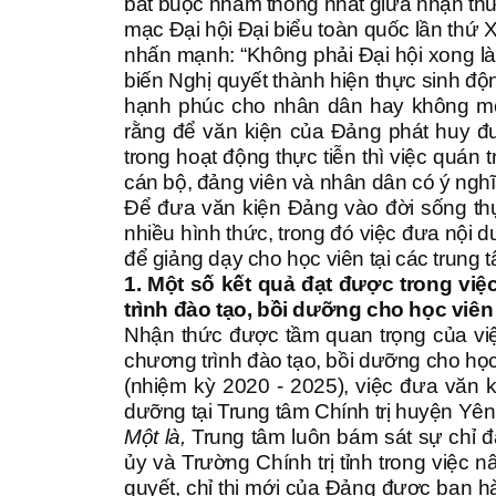
bắt buộc nhằm thống nhất giữa nhận thức
mạc Đại hội Đại biểu toàn quốc lần thứ 
nhấn mạnh: “Không phải Đại hội xong l
biến Nghị quyết thành hiện thực sinh độn
hạnh phúc cho nhân dân hay không mới 
rằng để văn kiện của Đảng phát huy đượ
trong hoạt động thực tiễn thì việc quán 
cán bộ, đảng viên và nhân dân có ý nghĩ
Để đưa văn kiện Đảng vào đời sống thực
nhiều hình thức, trong đó việc đưa nội 
để giảng dạy cho học viên tại các trung t
1. Một số kết quả đạt được trong vi
trình đào tạo, bồi dưỡng cho học viên
Nhận thức được tầm quan trọng của vi
chương trình đào tạo, bồi dưỡng cho học
(nhiệm kỳ 2020 - 2025), việc đưa văn 
dưỡng tại Trung tâm Chính trị huyện Yê
Một là,
Trung tâm luôn bám sát sự chỉ 
ủy và Trường Chính trị tỉnh trong việc 
quyết, chỉ thị mới của Đảng được ban 