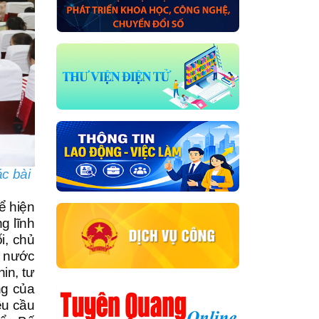
c bài
ể hiện
g lĩnh
i, chủ
t nước
in, tư
ng của
êu cầu