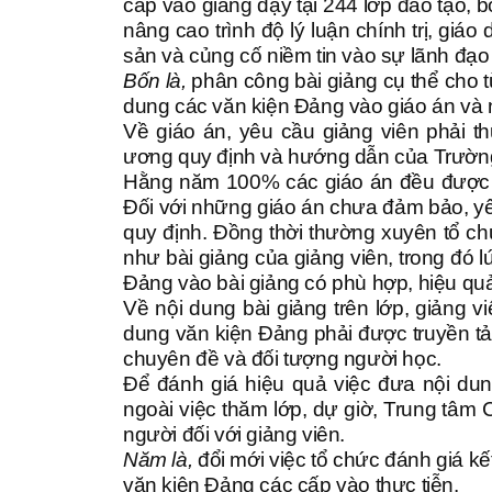
cấp vào giảng dạy tại 244 lớp đào tạo, 
nâng cao trình độ lý luận chính trị, giá
sản và củng cố niềm tin vào sự lãnh đạo
Bốn là,
phân công bài giảng cụ thể cho t
dung các văn kiện Đảng vào giáo án và n
Về giáo án, yêu cầu giảng viên phải 
ương quy định và hướng dẫn của Trường 
Hằng năm 100% các giáo án đều được lã
Đối với những giáo án chưa đảm bảo, yê
quy định. Đồng thời thường xuyên tổ ch
như bài giảng của giảng viên, trong đó 
Đảng vào bài giảng có phù hợp, hiệu qu
Về nội dung bài giảng trên lớp, giảng v
dung văn kiện Đảng phải được truyền tải
chuyên đề và đối tượng người học.
Để đánh giá hiệu quả việc đưa nội dun
ngoài việc thăm lớp, dự giờ, Trung tâm 
người đối với giảng viên.
Năm là,
đổi mới việc tổ chức đánh giá kế
văn kiện Đảng các cấp vào thực tiễn.