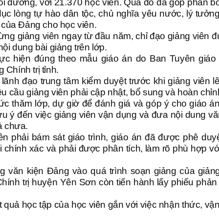
bồi dưỡng, với 21.370 học viên. Qua đó đã góp phần bồ
o dục lòng tự hào dân tộc, chủ nghĩa yêu nước, lý tưởn
 của Đảng cho học viên.
ừng giảng viên ngay từ đầu năm, chỉ đạo giảng viên đ
ội dung bài giảng trên lớp.
thực hiện đúng theo mẫu giáo án do Ban Tuyên giáo
Chính trị tỉnh.
nh đạo trung tâm kiểm duyệt trước khi giảng viên lê
u cầu giảng viên phải cập nhật, bổ sung và hoàn chỉn
ức thăm lớp, dự giờ để đánh giá và góp ý cho giáo á
lứu ý đến việc giảng viên vận dụng và đưa nội dung vă
ả chưa.
iên phải bám sát giáo trình, giáo án đã được phê duyệ
 chính xác và phải được phân tích, làm rõ phù hợp vớ
g văn kiện Đảng vào quá trình soạn giảng của giảng
Chính trị huyện Yên Sơn còn tiến hành lấy phiếu phản 
t quả học tập của học viên gắn với việc nhận thức, vậ