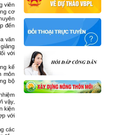
ng viên
ung cơ
chuyên
ấp đến
ủa văn
 giảng
ối với
ựng kế
ên môn
ảng bộ
 nhiệm
ì vậy,
n kiện
ợp với
ng các