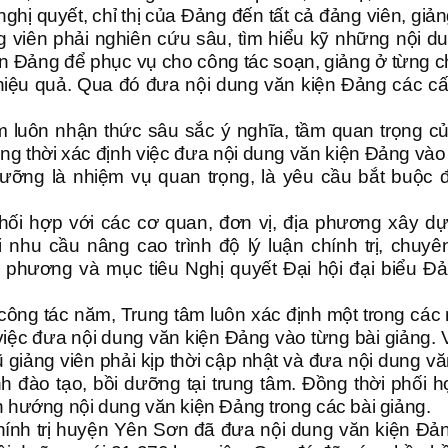
i nghị quyết, chỉ thị của Đảng đến tất cả đảng viên, giả
g viên phải nghiên cứu sâu, tìm hiểu kỹ những nội d
iện Đảng để phục vụ cho công tác soạn, giảng ở từng 
ó hiệu quả. Qua đó đưa nội dung văn kiện Đảng các c
m luôn nhận thức sâu sắc ý nghĩa, tầm quan trọng c
ng thời xác định việc đưa nội dung văn kiện Đảng vào
dưỡng là nhiệm vụ quan trọng, là yêu cầu bắt buộc đ
ối hợp với các cơ quan, đơn vị, địa phương xây d
nhu cầu nâng cao trình độ lý luận chính trị, chuy
a phương và mục tiêu Nghị quyết Đại hội đại biểu Đ
công tác năm, Trung tâm luôn xác định một trong các
việc đưa nội dung văn kiện Đảng vào từng bài giảng. V
ũ giảng viên phải kịp thời cập nhật và đưa nội dung vă
h đào tạo, bồi dưỡng tại trung tâm. Đồng thời phối h
h hướng nội dung văn kiện Đảng trong các bài giảng.
ính trị huyện Yên Sơn đã đưa nội dung văn kiện Đả