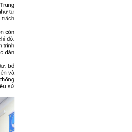
 Trung
như tự
 trách
ên còn
hỉ đỏ,
 trình
ào dân
tư, bổ
iên và
 thống
đều sử