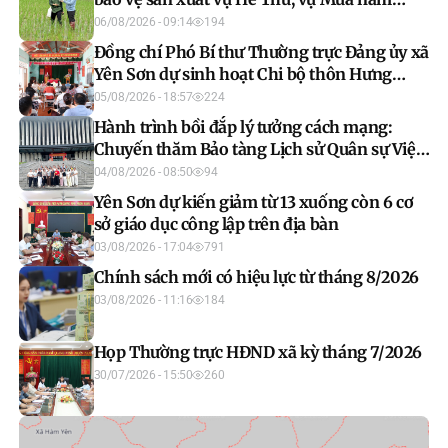
2026
06/08/2026 - 09:14
194
Đồng chí Phó Bí thư Thường trực Đảng ủy xã
Yên Sơn dự sinh hoạt Chi bộ thôn Hưng
Thịnh
05/08/2026 - 18:57
224
Hành trình bồi đắp lý tưởng cách mạng:
Chuyến thăm Bảo tàng Lịch sử Quân sự Việt
Nam của học viên lớp bồi dưỡng nhận thức
04/08/2026 - 08:50
94
về Đảng khóa IV 2026
Yên Sơn dự kiến giảm từ 13 xuống còn 6 cơ
sở giáo dục công lập trên địa bàn
03/08/2026 - 17:04
791
Chính sách mới có hiệu lực từ tháng 8/2026
03/08/2026 - 11:16
184
Họp Thường trực HĐND xã kỳ tháng 7/2026
30/07/2026 - 15:50
260