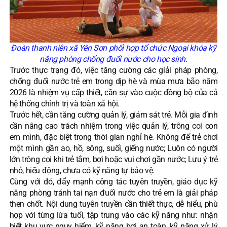
Đoàn thanh niên xã Yên Sơn phối hợp tổ chức Ngoại khóa kỹ
năng phòng chống đuối nước cho học sinh.
Trước thực trạng đó, việc tăng cường các giải pháp phòng,
chống đuối nước trẻ em trong dịp hè và mùa mưa bão năm
2026 là nhiệm vụ cấp thiết, cần sự vào cuộc đồng bộ của cả
hệ thống chính trị và toàn xã hội.
Trước hết, cần tăng cường quản lý, giám sát trẻ. Mỗi gia đình
cần nâng cao trách nhiệm trong việc quản lý, trông coi con
em mình, đặc biệt trong thời gian nghỉ hè. Không để trẻ chơi
một mình gần ao, hồ, sông, suối, giếng nước; Luôn có người
lớn trông coi khi trẻ tắm, bơi hoặc vui chơi gần nước; Lưu ý trẻ
nhỏ, hiếu động, chưa có kỹ năng tự bảo vệ.
Cùng với đó, đẩy mạnh công tác tuyên truyền, giáo dục kỹ
năng phòng tránh tai nạn đuối nước cho trẻ em là giải pháp
then chốt. Nội dung tuyên truyền cần thiết thực, dễ hiểu, phù
hợp với từng lứa tuổi, tập trung vào các kỹ năng như: nhận
biết khu vực nguy hiểm, kỹ năng bơi an toàn, kỹ năng xử lý