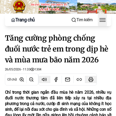
Trang chủ
Tìm kiếm
Toggle
Tăng cường phòng chống
đuối nước trẻ em trong dịp hè
và mùa mưa bão năm 2026
26/05/2026 - 11:33
1304
Cỡ chữ
:
Chỉ trong thời gian ngắn đầu mùa hè năm 2026, nhiều vụ
đuối nước thương tâm đã liên tiếp xảy ra tại nhiều địa
phương trong cả nước, cướp đi sinh mạng của không ít học
sinh, để lại nỗi đau xót cho gia đình và xã hội. Những con số
đau lòng ấy một lần nữa gióng lên hồi chuông cảnh báo về