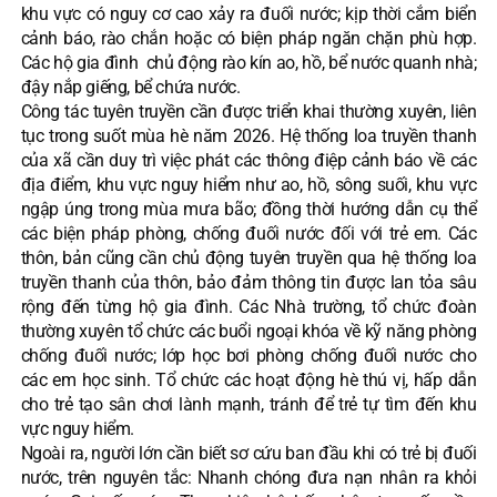
khu vực có nguy cơ cao xảy ra đuối nước; kịp thời cắm biển
cảnh báo, rào chắn hoặc có biện pháp ngăn chặn phù hợp.
Các hộ gia đình chủ động rào kín ao, hồ, bể nước quanh nhà;
đậy nắp giếng, bể chứa nước.
Công tác tuyên truyền cần được triển khai thường xuyên, liên
tục trong suốt mùa hè năm 2026. Hệ thống loa truyền thanh
của xã cần duy trì việc phát các thông điệp cảnh báo về các
địa điểm, khu vực nguy hiểm như ao, hồ, sông suối, khu vực
ngập úng trong mùa mưa bão; đồng thời hướng dẫn cụ thể
các biện pháp phòng, chống đuối nước đối với trẻ em. Các
thôn, bản cũng cần chủ động tuyên truyền qua hệ thống loa
truyền thanh của thôn, bảo đảm thông tin được lan tỏa sâu
rộng đến từng hộ gia đình. Các Nhà trường, tổ chức đoàn
thường xuyên tổ chức các buổi ngoại khóa về kỹ năng phòng
chống đuối nước; lớp học bơi phòng chống đuối nước cho
các em học sinh. Tổ chức các hoạt động hè thú vị, hấp dẫn
cho trẻ tạo sân chơi lành mạnh, tránh để trẻ tự tìm đến khu
vực nguy hiểm.
Ngoài ra, người lớn cần biết sơ cứu ban đầu khi có trẻ bị đuối
nước, trên nguyên tắc: Nhanh chóng đưa nạn nhân ra khỏi