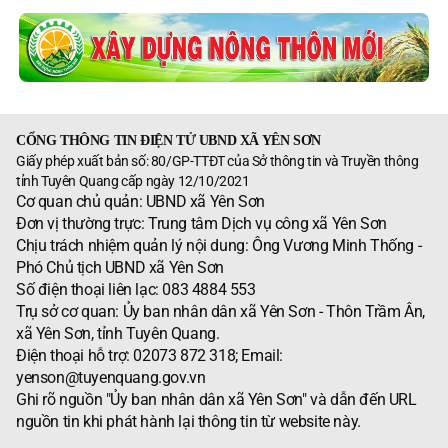
CỔNG THÔNG TIN ĐIỆN TỬ UBND XÃ YÊN SƠN
Giấy phép xuất bản số: 80/GP-TTĐT của Sở thông tin và Truyền thông
tỉnh Tuyên Quang cấp ngày 12/10/2021
Cơ quan chủ quản: UBND xã Yên Sơn
Đơn vị thường trực: Trung tâm Dịch vụ công xã Yên Sơn
Chịu trách nhiệm quản lý nội dung: Ông Vương Minh Thống -
Phó Chủ tịch UBND xã Yên Sơn
Số điện thoại liên lạc: 083 4884 553
Trụ sở cơ quan: Ủy ban nhân dân xã Yên Sơn - Thôn Trầm Ân,
xã Yên Sơn, tỉnh Tuyên Quang.
Điện thoại hỗ trợ: 02073 872 318; Email:
yenson@tuyenquang.gov.vn
Ghi rõ nguồn "Ủy ban nhân dân xã Yên Sơn" và dẫn đến URL
nguồn tin khi phát hành lại thông tin từ website này.