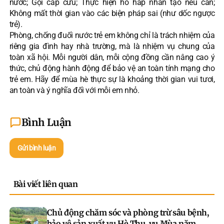
nước; Gọi cấp cứu; Thực hiện hô hấp nhân tạo nếu cần;
Không mất thời gian vào các biện pháp sai (như dốc ngược
trẻ).
Phòng, chống đuối nước trẻ em không chỉ là trách nhiệm của
riêng gia đình hay nhà trường, mà là nhiệm vụ chung của
toàn xã hội. Mỗi người dân, mỗi cộng đồng cần nâng cao ý
thức, chủ động hành động để bảo vệ an toàn tính mạng cho
trẻ em. Hãy để mùa hè thực sự là khoảng thời gian vui tươi,
an toàn và ý nghĩa đối với mỗi em nhỏ.
Bình Luận
Gửi bình luận
Bài viết liên quan
Chủ động chăm sóc và phòng trừ sâu bệnh,
bảo vệ sản xuất vụ Hè Thu, vụ Mùa năm