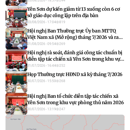
05/08/2026 - 18:57
244
Yên Sơn dự kiến giảm từ 13 xuống còn 6 cơ
sở giáo dục công lập trên địa bàn
03/08/2026 - 17:04
819
Hội nghị Ban Thường trực Ủy ban MTTQ
Việt Nam xã (Mở rộng) tháng 7/2026 và ra
mắt mô hình “Mặt trận số”
01/08/2026 - 09:54
269
Hội nghị rà soát, đánh giá công tác chuẩn bị
diễn tập tác chiến xã Yên Sơn trong khu vực
phòng thủ năm 2026
31/07/2026 - 16:44
252
Họp Thường trực HĐND xã kỳ tháng 7/2026
30/07/2026 - 15:50
268
Hội nghị Ban tổ chức diễn tập tác chiến xã
Yên Sơn trong khu vực phòng thủ năm 2026
30/07/2026 - 13:19
247