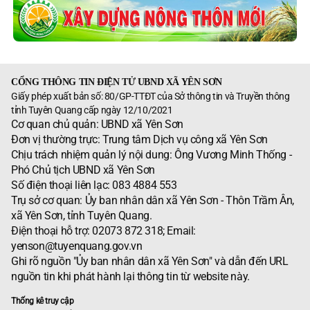
CỔNG THÔNG TIN ĐIỆN TỬ UBND XÃ YÊN SƠN
Giấy phép xuất bản số: 80/GP-TTĐT của Sở thông tin và Truyền thông
tỉnh Tuyên Quang cấp ngày 12/10/2021
Cơ quan chủ quản: UBND xã Yên Sơn
Đơn vị thường trực: Trung tâm Dịch vụ công xã Yên Sơn
Chịu trách nhiệm quản lý nội dung: Ông Vương Minh Thống -
Phó Chủ tịch UBND xã Yên Sơn
Số điện thoại liên lạc: 083 4884 553
Trụ sở cơ quan: Ủy ban nhân dân xã Yên Sơn - Thôn Trầm Ân,
xã Yên Sơn, tỉnh Tuyên Quang.
Điện thoại hỗ trợ: 02073 872 318; Email:
yenson@tuyenquang.gov.vn
Ghi rõ nguồn "Ủy ban nhân dân xã Yên Sơn" và dẫn đến URL
nguồn tin khi phát hành lại thông tin từ website này.
Thống kê truy cập