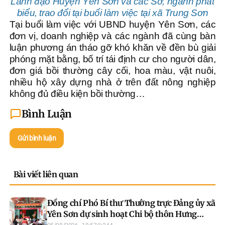
Lãnh đạo Huyện Yên Sơn và các Sở, ngành phát
biểu, trao đổi tại buổi làm việc tại xã Trung Sơn
Tại buổi làm việc với UBND huyện Yên Sơn, các
đơn vị, doanh nghiệp và các ngành đã cùng bàn
luận phương án tháo gỡ khó khăn về đền bù giải
phóng mặt bằng, bố trí tái định cư cho người dân,
đơn giá bồi thường cây cối, hoa màu, vật nuôi,
nhiều hộ xây dựng nhà ở trên đất nông nghiệp
không đủ điều kiện bồi thường…
Bình Luận
Gửi bình luận
Bài viết liên quan
Đồng chí Phó Bí thư Thường trực Đảng ủy xã
Yên Sơn dự sinh hoạt Chi bộ thôn Hưng
Thịnh