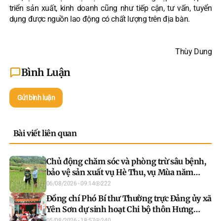
triển sản xuất, kinh doanh cũng như tiếp cận, tư vấn, tuyển
dụng được nguồn lao động có chất lượng trên địa bàn.
Thùy Dung
Bình Luận
Gửi bình luận
Bài viết liên quan
Chủ động chăm sóc và phòng trừ sâu bệnh,
bảo vệ sản xuất vụ Hè Thu, vụ Mùa năm
2026
06/08/2026 - 09:14
222
Đồng chí Phó Bí thư Thường trực Đảng ủy xã
Yên Sơn dự sinh hoạt Chi bộ thôn Hưng
Thịnh
05/08/2026 - 18:57
240