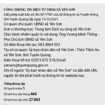
CỔNG THÔNG TIN ĐIỆN TỬ UBND XÃ YÊN SƠN
Giấy phép xuất bản số: 80/GP-TTĐT của Sở thông tin và Truyền thông
tỉnh Tuyên Quang cấp ngày 12/10/2021
Cơ quan chủ quản: UBND xã Yên Sơn
Đơn vị thường trực: Trung tâm Dịch vụ công xã Yên Sơn
Chịu trách nhiệm quản lý nội dung: Ông Vương Minh Thống -
Phó Chủ tịch UBND xã Yên Sơn
Số điện thoại liên lạc: 083 4884 553
Trụ sở cơ quan: Ủy ban nhân dân xã Yên Sơn - Thôn Trầm Ân,
xã Yên Sơn, tỉnh Tuyên Quang.
Điện thoại hỗ trợ: 02073 872 318; Email:
yenson@tuyenquang.gov.vn
Ghi rõ nguồn "Ủy ban nhân dân xã Yên Sơn" và dẫn đến URL
nguồn tin khi phát hành lại thông tin từ website này.
Thống kê truy cập
1
Số người online:
444
Số lượt truy cập tháng:
27.863
Số lượt truy cập năm: