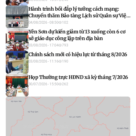
Hành trình bồi đắp lý tưởng cách mạng:
Chuyến thăm Bảo tàng Lịch sử Quân sự Việt
Nam của học viên lớp bồi dưỡng nhận thức
04/08/2026 - 08:50
102
về Đảng khóa IV 2026
Yên Sơn dự kiến giảm từ 13 xuống còn 6 cơ
sở giáo dục công lập trên địa bàn
03/08/2026 - 17:04
793
Chính sách mới có hiệu lực từ tháng 8/2026
03/08/2026 - 11:16
190
Họp Thường trực HĐND xã kỳ tháng 7/2026
30/07/2026 - 15:50
262