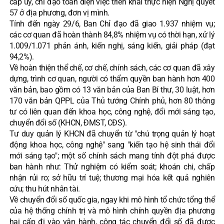
cấp ủy, chỉ đạo toàn diện việc triển khai thực hiện Nghị quyết
57 ở địa phương, đơn vị mình.
Tính đến ngày 29/6, Ban Chỉ đạo đã giao 1.937 nhiệm vụ;
các cơ quan đã hoàn thành 84,8% nhiệm vụ có thời hạn, xử lý
1.009/1.071 phản ánh, kiến nghị, sáng kiến, giải pháp (đạt
94,2%).
Về hoàn thiện thể chế, cơ chế, chính sách, các cơ quan đã xây
dựng, trình cơ quan, người có thẩm quyền ban hành hơn 400
văn bản, bao gồm có 13 văn bản của Ban Bí thư, 30 luật, hơn
170 văn bản QPPL của Thủ tướng Chính phủ, hơn 80 thông
tư có liên quan đến khoa học, công nghệ, đổi mới sáng tạo,
chuyển đổi số (KHCN, ĐMST, CĐS).
Tư duy quản lý KHCN đã chuyển từ "chú trọng quản lý hoạt
động khoa học, công nghệ" sang "kiến tạo hệ sinh thái đổi
mới sáng tạo"; một số chính sách mang tính đột phá được
ban hành như: Thử nghiệm có kiểm soát; khoán chi, chấp
nhận rủi ro; sở hữu trí tuệ; thương mại hóa kết quả nghiên
cứu; thu hút nhân tài.
Về chuyển đổi số quốc gia, ngay khi mô hình tổ chức tổng thể
của hệ thống chính trị và mô hình chính quyền địa phương
hai cấp đi vào vận hành, công tác chuyển đổi số đã được