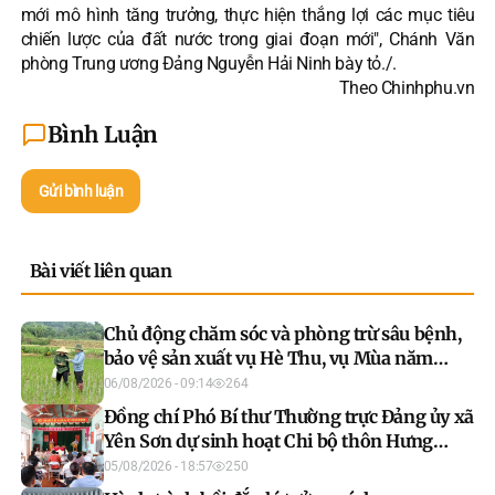
mới mô hình tăng trưởng, thực hiện thắng lợi các mục tiêu
chiến lược của đất nước trong giai đoạn mới", Chánh Văn
phòng Trung ương Đảng Nguyễn Hải Ninh bày tỏ./.
Theo Chinhphu.vn
Bình Luận
Gửi bình luận
Bài viết liên quan
Chủ động chăm sóc và phòng trừ sâu bệnh,
bảo vệ sản xuất vụ Hè Thu, vụ Mùa năm
2026
06/08/2026 - 09:14
264
Đồng chí Phó Bí thư Thường trực Đảng ủy xã
Yên Sơn dự sinh hoạt Chi bộ thôn Hưng
Thịnh
05/08/2026 - 18:57
250