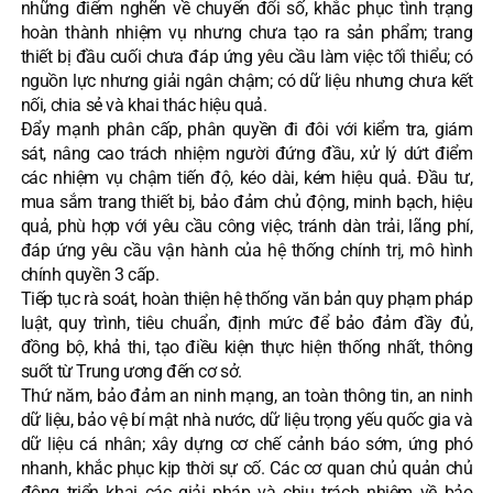
những điểm nghẽn về chuyển đổi số, khắc phục tình trạng
hoàn thành nhiệm vụ nhưng chưa tạo ra sản phẩm; trang
thiết bị đầu cuối chưa đáp ứng yêu cầu làm việc tối thiểu; có
nguồn lực nhưng giải ngân chậm; có dữ liệu nhưng chưa kết
nối, chia sẻ và khai thác hiệu quả.
Đẩy mạnh phân cấp, phân quyền đi đôi với kiểm tra, giám
sát, nâng cao trách nhiệm người đứng đầu, xử lý dứt điểm
các nhiệm vụ chậm tiến độ, kéo dài, kém hiệu quả. Đầu tư,
mua sắm trang thiết bị, bảo đảm chủ động, minh bạch, hiệu
quả, phù hợp với yêu cầu công việc, tránh dàn trải, lãng phí,
đáp ứng yêu cầu vận hành của hệ thống chính trị, mô hình
chính quyền 3 cấp.
Tiếp tục rà soát, hoàn thiện hệ thống văn bản quy phạm pháp
luật, quy trình, tiêu chuẩn, định mức để bảo đảm đầy đủ,
đồng bộ, khả thi, tạo điều kiện thực hiện thống nhất, thông
suốt từ Trung ương đến cơ sở.
Thứ năm, bảo đảm an ninh mạng, an toàn thông tin, an ninh
dữ liệu, bảo vệ bí mật nhà nước, dữ liệu trọng yếu quốc gia và
dữ liệu cá nhân; xây dựng cơ chế cảnh báo sớm, ứng phó
nhanh, khắc phục kịp thời sự cố. Các cơ quan chủ quản chủ
động triển khai các giải pháp và chịu trách nhiệm về bảo