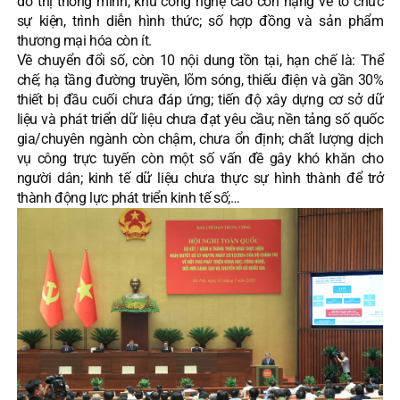
đô thị thông minh, khu công nghệ cao còn nặng về tổ chức
sự kiện, trình diễn hình thức; số hợp đồng và sản phẩm
thương mại hóa còn ít.
Về chuyển đổi số, còn 10 nội dung tồn tại, hạn chế là: Thể
chế; hạ tầng đường truyền, lõm sóng, thiếu điện và gần 30%
thiết bị đầu cuối chưa đáp ứng; tiến độ xây dựng cơ sở dữ
liệu và phát triển dữ liệu chưa đạt yêu cầu; nền tảng số quốc
gia/chuyên ngành còn chậm, chưa ổn định; chất lượng dịch
vụ công trực tuyến còn một số vấn đề gây khó khăn cho
người dân; kinh tế dữ liệu chưa thực sự hình thành để trở
thành động lực phát triển kinh tế số;…