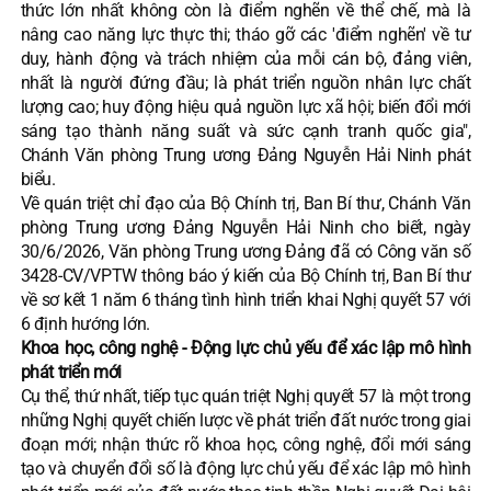
thức lớn nhất không còn là điểm nghẽn về thể chế, mà là
nâng cao năng lực thực thi; tháo gỡ các 'điểm nghẽn' về tư
duy, hành động và trách nhiệm của mỗi cán bộ, đảng viên,
nhất là người đứng đầu; là phát triển nguồn nhân lực chất
lượng cao; huy động hiệu quả nguồn lực xã hội; biến đổi mới
sáng tạo thành năng suất và sức cạnh tranh quốc gia",
Chánh Văn phòng Trung ương Đảng Nguyễn Hải Ninh phát
biểu.
Về quán triệt chỉ đạo của Bộ Chính trị, Ban Bí thư, Chánh Văn
phòng Trung ương Đảng Nguyễn Hải Ninh cho biết, ngày
30/6/2026, Văn phòng Trung ương Đảng đã có Công văn số
3428-CV/VPTW thông báo ý kiến của Bộ Chính trị, Ban Bí thư
về sơ kết 1 năm 6 tháng tình hình triển khai Nghị quyết 57 với
6 định hướng lớn.
Khoa học, công nghệ - Động lực chủ yếu để xác lập mô hình
phát triển mới
Cụ thể, thứ nhất, tiếp tục quán triệt Nghị quyết 57 là một trong
những Nghị quyết chiến lược về phát triển đất nước trong giai
đoạn mới; nhận thức rõ khoa học, công nghệ, đổi mới sáng
tạo và chuyển đổi số là động lực chủ yếu để xác lập mô hình