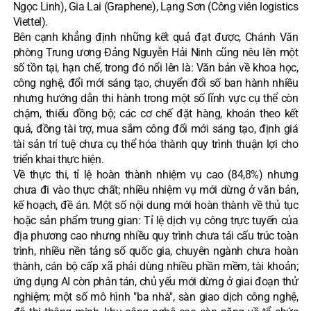
Ngọc Linh), Gia Lai (Graphene), Lạng Sơn (Công viên logistics
Viettel).
Bên cạnh khẳng định những kết quả đạt được, Chánh Văn
phòng Trung ương Đảng Nguyễn Hải Ninh cũng nêu lên một
số tồn tại, hạn chế, trong đó nổi lên là: Văn bản về khoa học,
công nghệ, đổi mới sáng tạo, chuyển đổi số ban hành nhiều
nhưng hướng dẫn thi hành trong một số lĩnh vực cụ thể còn
chậm, thiếu đồng bộ; các cơ chế đặt hàng, khoán theo kết
quả, đồng tài trợ, mua sắm công đổi mới sáng tạo, định giá
tài sản trí tuệ chưa cụ thể hóa thành quy trình thuận lợi cho
triển khai thực hiện.
Về thực thi, tỉ lệ hoàn thành nhiệm vụ cao (84,8%) nhưng
chưa đi vào thực chất; nhiều nhiệm vụ mới dừng ở văn bản,
kế hoạch, đề án. Một số nội dung mới hoàn thành về thủ tục
hoặc sản phẩm trung gian: Tỉ lệ dịch vụ công trực tuyến của
địa phương cao nhưng nhiều quy trình chưa tái cấu trúc toàn
trình, nhiều nền tảng số quốc gia, chuyên ngành chưa hoàn
thành, cán bộ cấp xã phải dùng nhiều phần mềm, tài khoản;
ứng dụng AI còn phân tán, chủ yếu mới dừng ở giai đoạn thử
nghiệm; một số mô hình "ba nhà", sàn giao dịch công nghệ,