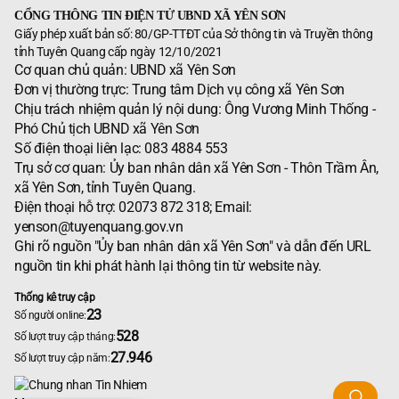
CỔNG THÔNG TIN ĐIỆN TỬ UBND XÃ YÊN SƠN
Giấy phép xuất bản số: 80/GP-TTĐT của Sở thông tin và Truyền thông
tỉnh Tuyên Quang cấp ngày 12/10/2021
Cơ quan chủ quản: UBND xã Yên Sơn
Đơn vị thường trực: Trung tâm Dịch vụ công xã Yên Sơn
Chịu trách nhiệm quản lý nội dung: Ông Vương Minh Thống -
Phó Chủ tịch UBND xã Yên Sơn
Số điện thoại liên lạc: 083 4884 553
Trụ sở cơ quan: Ủy ban nhân dân xã Yên Sơn - Thôn Trầm Ân,
xã Yên Sơn, tỉnh Tuyên Quang.
Điện thoại hỗ trợ: 02073 872 318; Email:
yenson@tuyenquang.gov.vn
Ghi rõ nguồn "Ủy ban nhân dân xã Yên Sơn" và dẫn đến URL
nguồn tin khi phát hành lại thông tin từ website này.
Thống kê truy cập
23
Số người online:
528
Số lượt truy cập tháng:
27.946
Số lượt truy cập năm: