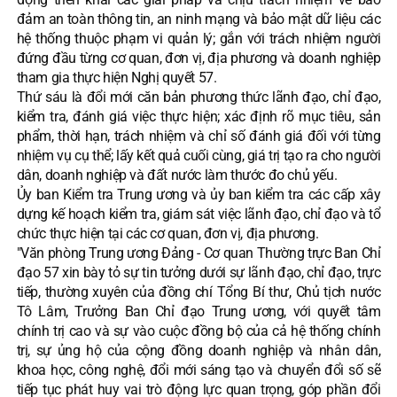
đảm an toàn thông tin, an ninh mạng và bảo mật dữ liệu các
hệ thống thuộc phạm vi quản lý; gắn với trách nhiệm người
đứng đầu từng cơ quan, đơn vị, địa phương và doanh nghiệp
tham gia thực hiện Nghị quyết 57.
Thứ sáu là đổi mới căn bản phương thức lãnh đạo, chỉ đạo,
kiểm tra, đánh giá việc thực hiện; xác định rõ mục tiêu, sản
phẩm, thời hạn, trách nhiệm và chỉ số đánh giá đối với từng
nhiệm vụ cụ thể; lấy kết quả cuối cùng, giá trị tạo ra cho người
dân, doanh nghiệp và đất nước làm thước đo chủ yếu.
Ủy ban Kiểm tra Trung ương và ủy ban kiểm tra các cấp xây
dựng kế hoạch kiểm tra, giám sát việc lãnh đạo, chỉ đạo và tổ
chức thực hiện tại các cơ quan, đơn vị, địa phương.
"Văn phòng Trung ương Đảng - Cơ quan Thường trực Ban Chỉ
đạo 57 xin bày tỏ sự tin tưởng dưới sự lãnh đạo, chỉ đạo, trực
tiếp, thường xuyên của đồng chí Tổng Bí thư, Chủ tịch nước
Tô Lâm, Trưởng Ban Chỉ đạo Trung ương, với quyết tâm
chính trị cao và sự vào cuộc đồng bộ của cả hệ thống chính
trị, sự ủng hộ của cộng đồng doanh nghiệp và nhân dân,
khoa học, công nghệ, đổi mới sáng tạo và chuyển đổi số sẽ
tiếp tục phát huy vai trò động lực quan trọng, góp phần đổi