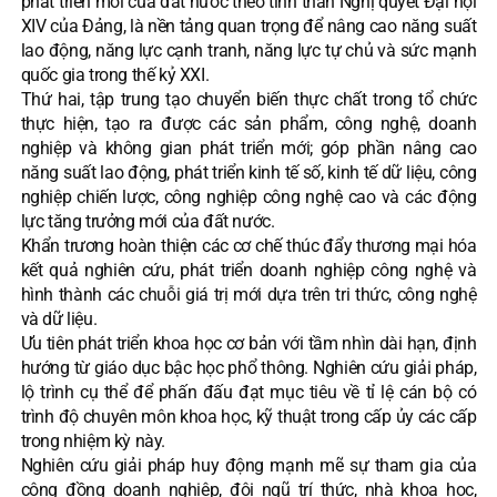
phát triển mới của đất nước theo tinh thần Nghị quyết Đại hội
XIV của Đảng, là nền tảng quan trọng để nâng cao năng suất
lao động, năng lực cạnh tranh, năng lực tự chủ và sức mạnh
quốc gia trong thế kỷ XXI.
Thứ hai, tập trung tạo chuyển biến thực chất trong tổ chức
thực hiện, tạo ra được các sản phẩm, công nghệ, doanh
nghiệp và không gian phát triển mới; góp phần nâng cao
năng suất lao động, phát triển kinh tế số, kinh tế dữ liệu, công
nghiệp chiến lược, công nghiệp công nghệ cao và các động
lực tăng trưởng mới của đất nước.
Khẩn trương hoàn thiện các cơ chế thúc đẩy thương mại hóa
kết quả nghiên cứu, phát triển doanh nghiệp công nghệ và
hình thành các chuỗi giá trị mới dựa trên tri thức, công nghệ
và dữ liệu.
Ưu tiên phát triển khoa học cơ bản với tầm nhìn dài hạn, định
hướng từ giáo dục bậc học phổ thông. Nghiên cứu giải pháp,
lộ trình cụ thể để phấn đấu đạt mục tiêu về tỉ lệ cán bộ có
trình độ chuyên môn khoa học, kỹ thuật trong cấp ủy các cấp
trong nhiệm kỳ này.
Nghiên cứu giải pháp huy động mạnh mẽ sự tham gia của
cộng đồng doanh nghiệp, đội ngũ trí thức, nhà khoa học,