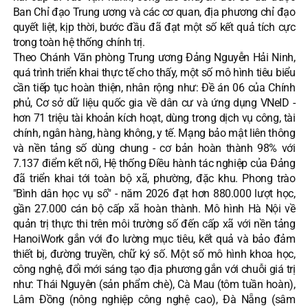
Ban Chỉ đạo Trung ương và các cơ quan, địa phương chỉ đạo
quyết liệt, kịp thời, bước đầu đã đạt một số kết quả tích cực
trong toàn hệ thống chính trị.
Theo Chánh Văn phòng Trung ương Đảng Nguyễn Hải Ninh,
quá trình triển khai thực tế cho thấy, một số mô hình tiêu biểu
cần tiếp tục hoàn thiện, nhân rộng như: Đề án 06 của Chính
phủ, Cơ sở dữ liệu quốc gia về dân cư và ứng dụng VNeID -
hơn 71 triệu tài khoản kích hoạt, dùng trong dịch vụ công, tài
chính, ngân hàng, hàng không, y tế. Mạng bảo mật liên thông
và nền tảng số dùng chung - cơ bản hoàn thành 98% với
7.137 điểm kết nối, Hệ thống Điều hành tác nghiệp của Đảng
đã triển khai tới toàn bộ xã, phường, đặc khu. Phong trào
"Bình dân học vụ số" - năm 2026 đạt hơn 880.000 lượt học,
gần 27.000 cán bộ cấp xã hoàn thành. Mô hình Hà Nội về
quản trị thực thi trên môi trường số đến cấp xã với nền tảng
HanoiWork gắn với đo lường mục tiêu, kết quả và bảo đảm
thiết bị, đường truyền, chữ ký số. Một số mô hình khoa học,
công nghệ, đổi mới sáng tạo địa phương gắn với chuỗi giá trị
như: Thái Nguyên (sản phẩm chè), Cà Mau (tôm tuần hoàn),
Lâm Đồng (nông nghiệp công nghệ cao), Đà Nẵng (sâm