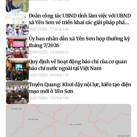
Đoàn công tác UBND tỉnh làm việc với UBND
xã Yên Sơn về triển khai các giải pháp phấn
đấu hoàn thành mục tiêu tăng trưởng GRDP
29/07/2026 - 17:41
186
hai con số
Ủy ban nhân dân xã Yên Sơn họp thường kỳ
tháng 7/2026
27/07/2026 - 14:20
223
Quy định về hoạt động báo chí của cơ quan
báo chí nước ngoài tại Việt Nam
24/07/2026 - 09:09
150
Tuyên Quang: Khơi dậy nội lực, kiến tạo diện
mạo mới ở Yên Sơn
20/07/2026 - 10:25
188