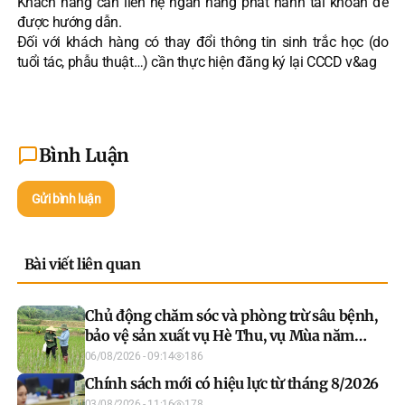
Khách hàng cần liên hệ ngân hàng phát hành tài khoản để
được hướng dẫn.
Đối với khách hàng có thay đổi thông tin sinh trắc học (do
tuổi tác, phẫu thuật…) cần thực hiện đăng ký lại CCCD v&ag
Bình Luận
Gửi bình luận
Bài viết liên quan
Chủ động chăm sóc và phòng trừ sâu bệnh,
bảo vệ sản xuất vụ Hè Thu, vụ Mùa năm
2026
06/08/2026 - 09:14
186
Chính sách mới có hiệu lực từ tháng 8/2026
03/08/2026 - 11:16
178