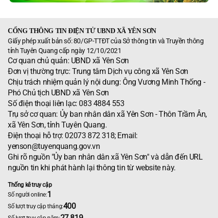
CỔNG THÔNG TIN ĐIỆN TỬ UBND XÃ YÊN SƠN
Giấy phép xuất bản số: 80/GP-TTĐT của Sở thông tin và Truyền thông
tỉnh Tuyên Quang cấp ngày 12/10/2021
Cơ quan chủ quản: UBND xã Yên Sơn
Đơn vị thường trực: Trung tâm Dịch vụ công xã Yên Sơn
Chịu trách nhiệm quản lý nội dung: Ông Vương Minh Thống -
Phó Chủ tịch UBND xã Yên Sơn
Số điện thoại liên lạc: 083 4884 553
Trụ sở cơ quan: Ủy ban nhân dân xã Yên Sơn - Thôn Trầm Ân,
xã Yên Sơn, tỉnh Tuyên Quang.
Điện thoại hỗ trợ: 02073 872 318; Email:
yenson@tuyenquang.gov.vn
Ghi rõ nguồn "Ủy ban nhân dân xã Yên Sơn" và dẫn đến URL
nguồn tin khi phát hành lại thông tin từ website này.
Thống kê truy cập
1
Số người online:
400
Số lượt truy cập tháng:
27.819