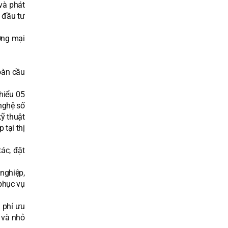
và phát
, đầu tư
ơng mại
oàn cầu
hiểu 05
nghệ số
kỹ thuật
 tại thị
ác, đặt
 nghiệp,
phục vụ
 phí ưu
 và nhỏ