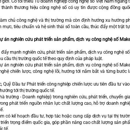
 giới. Có tối thiểu 10 doanh nghiệp công nghệ số Việt Nam ngang 
rở thành thương hiệu công nghệ số có uy tín được cộng đồng quốc
àm chủ công nghệ và thị trường mà còn định hướng xu hướng phá
ực, tiêu chuẩn và hệ sinh thái số toàn cầu, thúc đẩy một trật tự 
dự án nghiên cứu phát triển sản phẩm, dịch vụ công nghệ số Make 
à đẩy mạnh nghiên cứu, phát triển sản phẩm, dịch vụ công nghệ số
 cầu thị trường quốc tế theo quy định của pháp luật.
dự án nghiên cứu phát triển sản phẩm, dịch vụ công nghệ số Make 
ghệ chiến lược, công nghệ lõi, hướng tới nắm bắt và từng bước 
c, Quỹ Đầu tư Phát triển công nghiệp chiến lược ưu tiên đầu tư và
hướng tới thị trường quốc tế.
à trường - Doanh nghiệp) trong nghiên cứu, phát triển, chuyển gi
rong phát triển nguồn nhân lực chất lượng cao, hỗ trợ doanh nghi
ế.
 có kế hoạch đầu tư, hợp tác hoặc cung cấp dịch vụ tại thị trườ
triển trọng điểm quốc gia, góp phần nâng cao chất lượng sản phẩ
c tế.