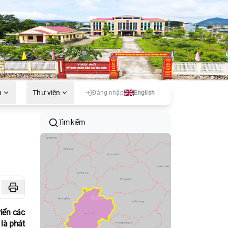
h
Thư viện
Đăng nhập
English
Tìm kiếm
iển các
là phát