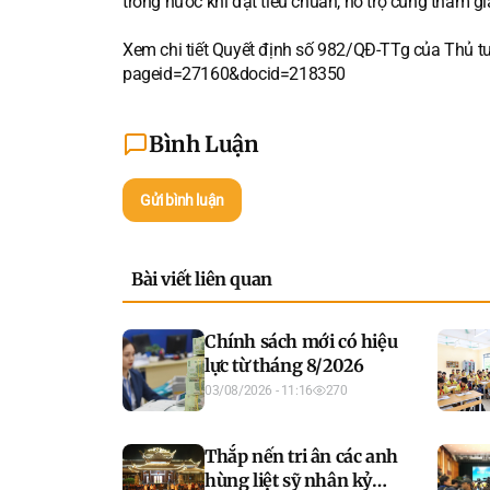
trong nước khi đạt tiêu chuẩn, hỗ trợ cùng tham g
Xem chi tiết Quyết định số 982/QĐ-TTg của Thủ t
pageid=27160&docid=218350
Bình Luận
Gửi bình luận
Bài viết liên quan
Chính sách mới có hiệu
lực từ tháng 8/2026
03/08/2026 - 11:16
270
Thắp nến tri ân các anh
hùng liệt sỹ nhân kỷ