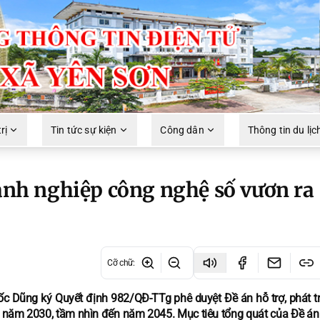
rị
Tin tức sự kiện
Công dân
Thông tin du lịc
oanh nghiệp công nghệ số vươn ra
Cỡ chữ
:
Dũng ký Quyết định 982/QĐ-TTg phê duyệt Đề án hỗ trợ, phát tr
 năm 2030, tầm nhìn đến năm 2045. Mục tiêu tổng quát của Đề án 