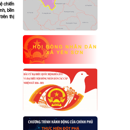
ệ chiến
nh, bền
rên thị