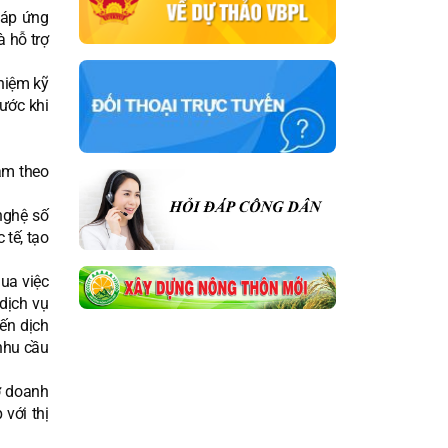
đáp ứng
à hỗ trợ
ghiệm kỹ
ước khi
am theo
nghệ số
tế, tạo
ua việc
dịch vụ
iến dịch
nhu cầu
ợ doanh
với thị