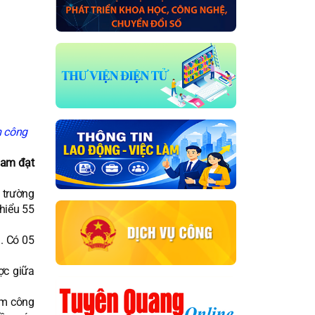
m công
Nam đạt
 trường
hiểu 55
. Có 05
ợc giữa
âm công