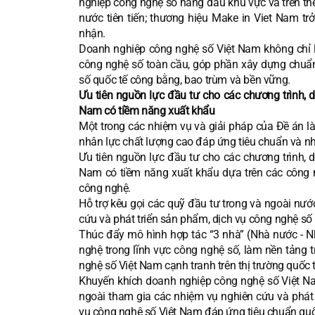
nghiệp công nghệ số hàng đầu khu vực và trên thế
nước tiên tiến; thương hiệu Make in Viet Nam t
nhận.
Doanh nghiệp công nghệ số Việt Nam không chỉ l
công nghệ số toàn cầu, góp phần xây dựng chuẩn m
số quốc tế công bằng, bao trùm và bền vững.
Ưu tiên nguồn lực đầu tư cho các chương trình, 
Nam có tiềm năng xuất khẩu
Một trong các nhiệm vụ và giải pháp của Đề án l
nhân lực chất lượng cao đáp ứng tiêu chuẩn và nhu
Ưu tiên nguồn lực đầu tư cho các chương trình, 
Nam có tiềm năng xuất khẩu dựa trên các công n
công nghệ.
Hỗ trợ kêu gọi các quỹ đầu tư trong và ngoài nướ
cứu và phát triển sản phẩm, dịch vụ công nghệ số 
Thúc đẩy mô hình hợp tác “3 nhà” (Nhà nước - Nh
nghệ trong lĩnh vực công nghệ số, làm nền tảng t
nghệ số Việt Nam cạnh tranh trên thị trường quốc t
Khuyến khích doanh nghiệp công nghệ số Việt Nam
ngoài tham gia các nhiệm vụ nghiên cứu và phát 
vụ công nghệ số Việt Nam đáp ứng tiêu chuẩn quố