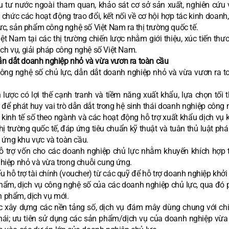
ầu tư nước ngoài tham quan, khảo sát cơ sở sản xuất, nghiên cứu 
chức các hoạt động trao đổi, kết nối về cơ hội hợp tác kinh doanh
, sản phẩm công nghệ số Việt Nam ra thị trường quốc tế.
 Nam tại các thị trường chiến lược nhằm giới thiệu, xúc tiến thư
ịch vụ, giải pháp công nghệ số Việt Nam.
ẫn dắt doanh nghiệp nhỏ và vừa vươn ra toàn cầu
công nghệ số chủ lực, dẫn dắt doanh nghiệp nhỏ và vừa vươn ra t
lược có lợi thế cạnh tranh và tiềm năng xuất khẩu, lựa chọn tối t
ể phát huy vai trò dẫn dắt trong hệ sinh thái doanh nghiệp công 
h kinh tế số theo ngành và các hoạt động hỗ trợ xuất khẩu dịch vụ 
 trường quốc tế, đáp ứng tiêu chuẩn kỹ thuật và tuân thủ luật pháp
 ứng khu vực và toàn cầu.
hỗ trợ vốn cho các doanh nghiệp chủ lực nhằm khuyến khích hợp t
hiệp nhỏ và vừa trong chuỗi cung ứng.
 hỗ trợ tài chính (voucher) từ các quỹ để hỗ trợ doanh nghiệp khởi
hẩm, dịch vụ công nghệ số của các doanh nghiệp chủ lực, qua đó 
n phẩm, dịch vụ mới.
 xây dựng các nền tảng số, dịch vụ đám mây dùng chung với chi
thái; ưu tiên sử dụng các sản phẩm/dịch vụ của doanh nghiệp vừa