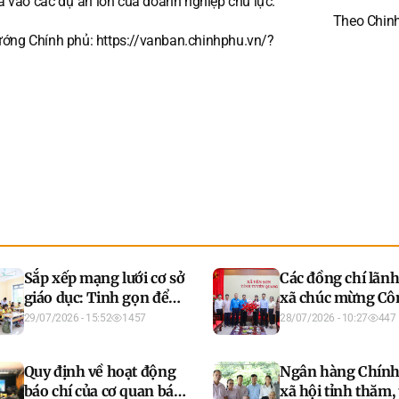
ia vào các dự án lớn của doanh nghiệp chủ lực.
Theo Chin
ướng Chính phủ: https://vanban.chinhphu.vn/?
Sắp xếp mạng lưới cơ sở
Các đồng chí lãn
giáo dục: Tinh gọn để
xã chúc mừng Cô
nâng cao chất lượng, lấy
đoàn xã nhân kỷ
29/07/2026 - 15:52
1457
28/07/2026 - 10:27
447
người học làm trung
97 năm Ngày thà
tâm
Công đoàn Việt 
Quy định về hoạt động
Ngân hàng Chính
báo chí của cơ quan báo
xã hội tỉnh thăm,