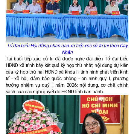
Tổ đại biểu Hội đồng nhân dân xã tiếp xúc cử tri tại thôn Cây
Nhãn
Tại buổi tiếp xúc, cử tri đã được nghe đại diện Tổ đại biểu
HĐND xã trình bày kết quả kỳ họp thứ nhất, nội dung dự kiến
của kỳ họp thứ hai HĐND xã khóa II; tình hình phát triển kinh
tế - xã hội, đảm bảo quốc phòng - an ninh quý I, phương
hướng nhiệm vụ quý II năm 2026; nội dung, cơ chế, chính
sách của các nghị quyết do HĐND tỉnh ban hành.