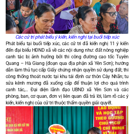
Các cử tri phát biểu ý kiến, kiến nghị tại buổi tiếp xúc
Phát biểu tại buổi tiếp xúc, các cử tri đã kiến nghị 11 ý kiến
đến đại biểu HĐND xã về các nội dung như: đất nông nghiệp
canh tác bị ảnh hưởng bởi thi công đường cao tốc Tuyên
Quang – Hà Giang (đoạn qua địa phận xã Yên Sơn); hướng
dẫn làm thủ tục cấp Giấy chứng nhận quyền sử dụng đất; thi
công thống thoát nước tại khu tái định cư thôn Cây Nhãn; tu
sửa kênh mương đã xuống cấp để thuận lợi cho quá trình
canh tác,… Đại diện lãnh đạo UBND xã Yên Sơn và các
phòng, ban, cơ quan, đơn vị liên quan đã trả lời, làm rõ các ý
kiến, kiến nghị của cử tri thuộc thẩm quyền giải quyết.