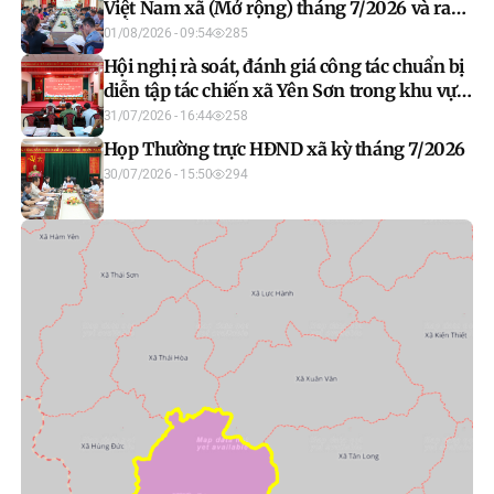
Việt Nam xã (Mở rộng) tháng 7/2026 và ra
mắt mô hình “Mặt trận số”
01/08/2026 - 09:54
285
Hội nghị rà soát, đánh giá công tác chuẩn bị
diễn tập tác chiến xã Yên Sơn trong khu vực
phòng thủ năm 2026
31/07/2026 - 16:44
258
Họp Thường trực HĐND xã kỳ tháng 7/2026
30/07/2026 - 15:50
294