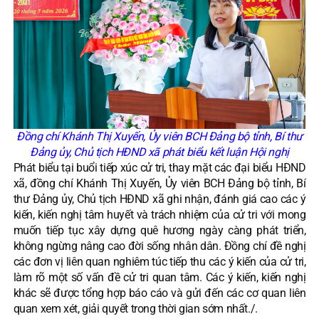
Đồng chí Khánh Thị Xuyến, Ủy viên BCH Đảng bộ tỉnh, Bí thư
Đảng ủy, Chủ tịch HĐND xã phát biểu kết luận Hội nghị
Phát biểu tại buổi tiếp xúc cử tri, thay mặt các đại biểu HĐND
xã, đồng chí Khánh Thị Xuyến, Ủy viên BCH Đảng bộ tỉnh, Bí
thư Đảng ủy, Chủ tịch HĐND xã ghi nhận, đánh giá cao các ý
kiến, kiến nghị tâm huyết và trách nhiệm của cử tri với mong
muốn tiếp tục xây dựng quê hương ngày càng phát triển,
không ngừng nâng cao đời sống nhân dân. Đồng chí đề nghị
các đơn vị liên quan nghiêm túc tiếp thu các ý kiến của cử tri,
làm rõ một số vấn đề cử tri quan tâm. Các ý kiến, kiến nghị
khác sẽ được tổng hợp báo cáo và gửi đến các cơ quan liên
quan xem xét, giải quyết trong thời gian sớm nhất./.