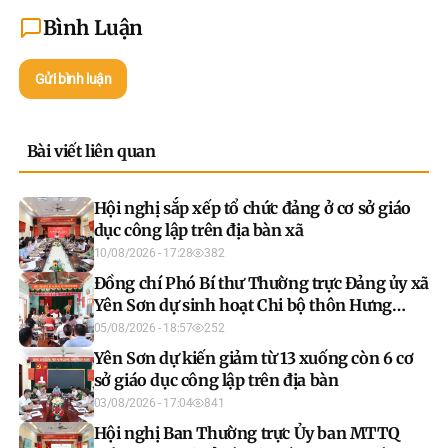
Bình Luận
Gửi bình luận
Bài viết liên quan
Hội nghị sắp xếp tổ chức đảng ở cơ sở giáo
dục công lập trên địa bàn xã
10/08/2026 - 17:28
382
Đồng chí Phó Bí thư Thường trực Đảng ủy xã
Yên Sơn dự sinh hoạt Chi bộ thôn Hưng
Thịnh
05/08/2026 - 18:57
252
Yên Sơn dự kiến giảm từ 13 xuống còn 6 cơ
sở giáo dục công lập trên địa bàn
03/08/2026 - 17:04
841
Hội nghị Ban Thường trực Ủy ban MTTQ