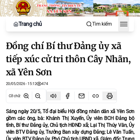
Trang chủ
Tìm kiếm
Toggle
Đồng chí Bí thư Đảng ủy xã
tiếp xúc cử tri thôn Cây Nhãn,
xã Yên Sơn
20/05/2026 - 15:12
474
Cỡ chữ
:
Sáng ngày 20/5, Tổ đại biểu Hội đồng nhân dân xã Yên Sơn
gồm các ông, bà: Khánh Thị Xuyến, Ủy viên BCH Đảng bộ
tỉnh, Bí thư Đảng ủy, Chủ tịch HĐND xã; Lại Thị Thúy Vân, Ủy
viên BTV Đảng ủy, Trưởng Ban xây dựng Đảng; Lê Văn Tuấn,
Ủy viên BTV Đảng ủy, Phó Chủ tịch UBND xã, Giám đốc Trung