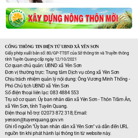
CỔNG THÔNG TIN ĐIỆN TỬ UBND XÃ YÊN SƠN
Giấy phép xuất bản số: 80/GP-TTĐT của Sở thông tin và Truyền thông
tỉnh Tuyên Quang cấp ngày 12/10/2021
Cơ quan chủ quản: UBND xã Yên Sơn
Đơn vị thường trực: Trung tâm Dịch vụ công xã Yên Sơn
Chịu trách nhiệm quản lý nội dung: Ông Vương Minh Thống -
Phó Chủ tịch UBND xã Yên Sơn
Số điện thoại liên lạc: 083 4884 553
Trụ sở cơ quan: Ủy ban nhân dân xã Yên Sơn - Thôn Trầm Ân,
xã Yên Sơn, tỉnh Tuyên Quang.
Điện thoại hỗ trợ: 02073 872 318; Email:
yenson@tuyenquang.gov.vn
Ghi rõ nguồn "Ủy ban nhân dân xã Yên Sơn" và dẫn đến URL
nguồn tin khi phát hành lại thông tin từ website này.