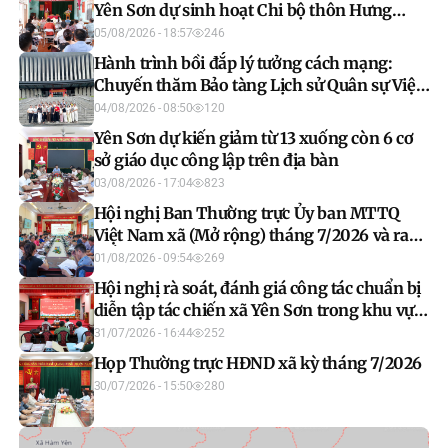
Yên Sơn dự sinh hoạt Chi bộ thôn Hưng
Thịnh
05/08/2026 - 18:57
246
Hành trình bồi đắp lý tưởng cách mạng:
Chuyến thăm Bảo tàng Lịch sử Quân sự Việt
Nam của học viên lớp bồi dưỡng nhận thức
04/08/2026 - 08:50
120
về Đảng khóa IV 2026
Yên Sơn dự kiến giảm từ 13 xuống còn 6 cơ
sở giáo dục công lập trên địa bàn
03/08/2026 - 17:04
823
Hội nghị Ban Thường trực Ủy ban MTTQ
Việt Nam xã (Mở rộng) tháng 7/2026 và ra
mắt mô hình “Mặt trận số”
01/08/2026 - 09:54
269
Hội nghị rà soát, đánh giá công tác chuẩn bị
diễn tập tác chiến xã Yên Sơn trong khu vực
phòng thủ năm 2026
31/07/2026 - 16:44
252
Họp Thường trực HĐND xã kỳ tháng 7/2026
30/07/2026 - 15:50
280