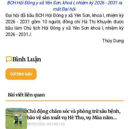
BCH Hội Đông y xã Yên Sơn, khoá I, nhiệm kỳ 2026 - 2031 ra
mắt Đại hội.
Đại hội đã bầu BCH Hội Đông y xã Yên Sơn, khoá I, nhiệm kỳ
2026 - 2031 gồm 10 người; đồng chí Hà Thị Khuyên được
bầu làm Chủ tịch Hội Đông y xã Yên Sơn khoá I, nhiệm kỳ
2026 - 2031./.
Thùy Dung
Bình Luận
Gửi bình luận
Bài viết liên quan
Chủ động chăm sóc và phòng trừ sâu bệnh,
bảo vệ sản xuất vụ Hè Thu, vụ Mùa năm
2026
06/08/2026 - 09:14
142