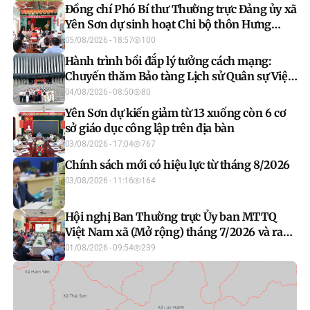
Đồng chí Phó Bí thư Thường trực Đảng ủy xã
Yên Sơn dự sinh hoạt Chi bộ thôn Hưng
Thịnh
05/08/2026 - 18:57
100
Hành trình bồi đắp lý tưởng cách mạng:
Chuyến thăm Bảo tàng Lịch sử Quân sự Việt
Nam của học viên lớp bồi dưỡng nhận thức
04/08/2026 - 08:50
80
về Đảng khóa IV 2026
Yên Sơn dự kiến giảm từ 13 xuống còn 6 cơ
sở giáo dục công lập trên địa bàn
03/08/2026 - 17:04
767
Chính sách mới có hiệu lực từ tháng 8/2026
03/08/2026 - 11:16
164
Hội nghị Ban Thường trực Ủy ban MTTQ
Việt Nam xã (Mở rộng) tháng 7/2026 và ra
mắt mô hình “Mặt trận số”
01/08/2026 - 09:54
239