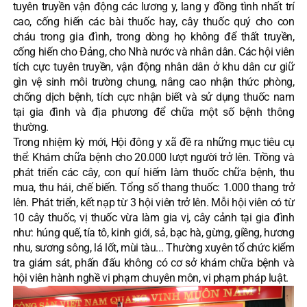
tuyên truyền vận động các lương y, lang y đồng tình nhất trí
cao, cống hiến các bài thuốc hay, cây thuốc quý cho con
cháu trong gia đình, trong dòng họ không để thất truyền,
cống hiến cho Đảng, cho Nhà nước và nhân dân. Các hội viên
tích cực tuyên truyền, vận động nhân dân ở khu dân cư giữ
gìn vệ sinh môi trường chung, nâng cao nhận thức phòng,
chống dịch bệnh, tích cực nhận biết và sử dụng thuốc nam
tại gia đình và địa phương để chữa một số bệnh thông
thường.
Trong nhiệm kỳ mới, Hội đông y xã đề ra những mục tiêu cụ
thể: Khám chữa bệnh cho 20.000 lượt người trở lên. Trồng và
phát triển các cây, con quí hiếm làm thuốc chữa bệnh, thu
mua, thu hái, chế biến. Tổng số thang thuốc: 1.000 thang trở
lên. Phát triển, kết nạp từ 3 hội viên trở lên. Mỗi hội viên có từ
10 cây thuốc, vị thuốc vừa làm gia vị, cây cảnh tại gia đình
như: húng quế, tía tô, kinh giới, sả, bạc hà, gừng, giềng, hương
nhu, sương sông, lá lốt, mùi tàu... Thường xuyên tổ chức kiểm
tra giám sát, phấn đấu không có cơ sở khám chữa bệnh và
hội viên hành nghề vi phạm chuyên môn, vi phạm pháp luật.