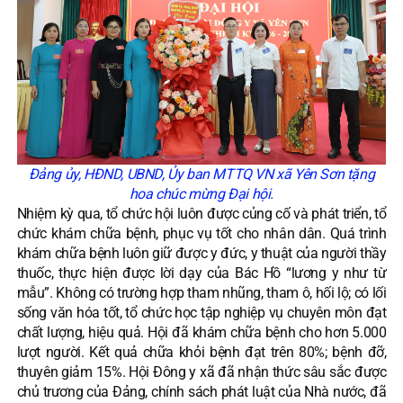
Đảng ủy, HĐND, UBND, Ủy ban MTTQ VN xã Yên Sơn tặng
hoa chúc mừng Đại hội.
Nhiệm kỳ qua, tổ chức hội luôn được củng cố và phát triển, tổ
chức khám chữa bệnh, phục vụ tốt cho nhân dân. Quá trình
khám chữa bệnh luôn giữ được y đức, y thuật của người thầy
thuốc, thực hiện được lời dạy của Bác Hồ “lương y như từ
mẫu”. Không có trường hợp tham nhũng, tham ô, hối lộ; có lối
sống văn hóa tốt, tổ chức học tập nghiệp vụ chuyên môn đạt
chất lượng, hiệu quả. Hội đã khám chữa bệnh cho hơn 5.000
lượt người. Kết quả chữa khỏi bệnh đạt trên 80%; bệnh đỡ,
thuyên giảm 15%. Hội Đông y xã đã nhận thức sâu sắc được
chủ trương của Đảng, chính sách phát luật của Nhà nước, đã