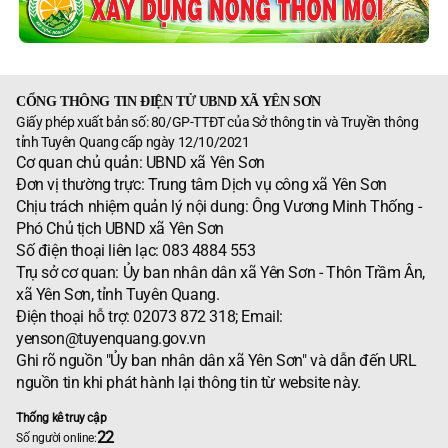
CỔNG THÔNG TIN ĐIỆN TỬ UBND XÃ YÊN SƠN
Giấy phép xuất bản số: 80/GP-TTĐT của Sở thông tin và Truyền thông
tỉnh Tuyên Quang cấp ngày 12/10/2021
Cơ quan chủ quản: UBND xã Yên Sơn
Đơn vị thường trực: Trung tâm Dịch vụ công xã Yên Sơn
Chịu trách nhiệm quản lý nội dung: Ông Vương Minh Thống -
Phó Chủ tịch UBND xã Yên Sơn
Số điện thoại liên lạc: 083 4884 553
Trụ sở cơ quan: Ủy ban nhân dân xã Yên Sơn - Thôn Trầm Ân,
xã Yên Sơn, tỉnh Tuyên Quang.
Điện thoại hỗ trợ: 02073 872 318; Email:
yenson@tuyenquang.gov.vn
Ghi rõ nguồn "Ủy ban nhân dân xã Yên Sơn" và dẫn đến URL
nguồn tin khi phát hành lại thông tin từ website này.
Thống kê truy cập
22
Số người online: