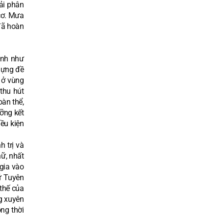
hải phân
cơ. Mưa
đã hoàn
ình như
 dựng đề
ữ ở vùng
thu hút
àn thể,
ưỡng kết
iều kiện
h trị và
nữ, nhất
 gia vào
ữ Tuyên
thế của
g xuyên
ng thời