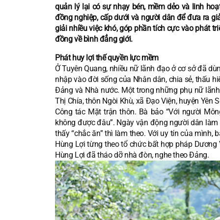
quản lý lại có sự nhạy bén, mềm dẻo và linh hoạ
đồng nghiệp, cấp dưới và người dân để đưa ra g
giải nhiều việc khó, góp phần tích cực vào phát tr
đồng về bình đẳng giới.
Phát huy lợi thế quyền lực mềm
Ở Tuyên Quang, nhiều nữ lãnh đạo ở cơ sở đã dù
nhập vào đời sống của Nhân dân, chia sẻ, thấu hi
Đảng và Nhà nước. Một trong những phụ nữ lãnh 
Thị Chía, thôn Ngòi Khù, xã Đạo Viện, huyện Yên 
Công tác Mặt trận thôn. Bà bảo “Với người Mông
không được đâu”. Ngày vận động người dân làm côn
thấy “chắc ăn” thì làm theo. Với uy tín của mìn
Hùng Lợi từng theo tổ chức bất hợp pháp Dương 
Hùng Lợi đã tháo dỡ nhà đòn, nghe theo Đảng.