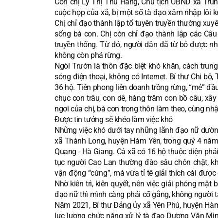
Còn chị Lý Thị Thu Hằng, Chủ tịch UBND xã Trun
cuộc họp của xã, bị một số tà đạo xâm nhập lôi 
Chị chỉ đạo thành lập tổ tuyên truyền thường xu
sống bà con. Chị còn chỉ đạo thành lập các Câu
truyền thống. Từ đó, người dân đã từ bỏ được nhữ
không còn phá rừng.
Ngòi Trườn là thôn đặc biệt khó khăn, cách tr
sóng điện thoại, không có Internet. Bí thư Chi b
36 hộ. Tiên phong liên doanh trồng rừng, “mẻ” đầu
chục con trâu, con dê, hàng trăm con bồ câu, xâ
ngơi của chị, bà con trong thôn làm theo, cùng nhậ
Được tin tưởng sẽ khéo làm việc khó
Những việc khó dưới tay những lãnh đạo nữ dường
xã Thành Long, huyện Hàm Yên, trong quý 4 năm 
Quang - Hà Giang. Cả xã có 16 hộ thuộc diện phải
tục người Cao Lan thường đào sâu chôn chặt, 
vận động “cứng”, mà vừa tỉ tê giải thích cái được
Nhờ kiên trì, kiên quyết, nên việc giải phóng mặ
đạo nữ thì mình càng phải cố gắng, không người t
Năm 2021, Bí thư Đảng ủy xã Yên Phú, huyện Hàm 
lực lượng chức năng xử lý tà đạo Dương Văn Mìn