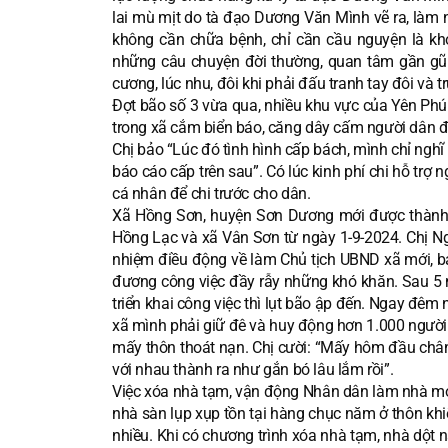
lai mù mịt do tà đạo Dương Văn Mình vẽ ra, làm n
không cần chữa bệnh, chỉ cần cầu nguyện là khỏ
những câu chuyện đời thường, quan tâm gần gũ
cương, lúc nhu, đôi khi phải đấu tranh tay đôi và t
Đợt bão số 3 vừa qua, nhiều khu vực của Yên Phú b
trong xã cắm biển báo, căng dây cấm người dân đi
Chị bảo “Lúc đó tình hình cấp bách, mình chỉ nghĩ
báo cáo cấp trên sau”. Có lúc kinh phí chi hỗ trợ
cá nhân để chi trước cho dân.
Xã Hồng Sơn, huyện Sơn Dương mới được thành lậ
Hồng Lạc và xã Vân Sơn từ ngày 1-9-2024. Chị Ng
nhiệm điều động về làm Chủ tịch UBND xã mới, ban
đương công việc đầy rẫy những khó khăn. Sau 5 
triển khai công việc thì lụt bão ập đến. Ngay đêm 
xã mình phải giữ đê và huy động hơn 1.000 người
mấy thôn thoát nạn. Chị cười: “Mấy hôm đầu chân
với nhau thành ra như gắn bó lâu lắm rồi”.
Việc xóa nhà tạm, vận động Nhân dân làm nhà mới
nhà sàn lụp xụp tồn tại hàng chục năm ở thôn khi
nhiều. Khi có chương trình xóa nhà tạm, nhà dột n