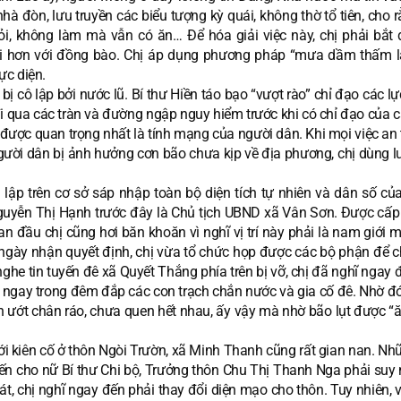
hà đòn, lưu truyền các biểu tượng kỳ quái, không thờ tổ tiên, cho
i, không làm mà vẫn có ăn… Để hóa giải việc này, chị phải bắt 
i hơn với đồng bào. Chị áp dụng phương pháp “mưa dầm thấm lâ
rực diện.
ị cô lập bởi nước lũ. Bí thư Hiền táo bạo “vượt rào” chỉ đạo các l
 qua các tràn và đường ngập nguy hiểm trước khi có chỉ đạo của cấ
 được quan trọng nhất là tính mạng của người dân. Khi mọi việc an
 người dân bị ảnh hưởng cơn bão chưa kịp về địa phương, chị dùng l
p trên cơ sở sáp nhập toàn bộ diện tích tự nhiên và dân số của
uyễn Thị Hạnh trước đây là Chủ tịch UBND xã Vân Sơn. Được cấp t
 đầu chị cũng hơi băn khoăn vì nghĩ vị trí này phải là nam giới 
ngày nhận quyết định, chị vừa tổ chức họp được các bộ phận để c
nghe tin tuyến đê xã Quyết Thắng phía trên bị vỡ, chị đã nghĩ ngay 
 ngay trong đêm đắp các con trạch chắn nước và gia cố đê. Nhờ đ
 ướt chân ráo, chưa quen hết nhau, ấy vậy mà nhờ bão lụt được “
 kiên cố ở thôn Ngòi Trườn, xã Minh Thanh cũng rất gian nan. Nh
ến cho nữ Bí thư Chi bộ, Trưởng thôn Chu Thị Thanh Nga phải suy n
át, chị nghĩ ngay đến phải thay đổi diện mạo cho thôn. Tuy nhiên, 