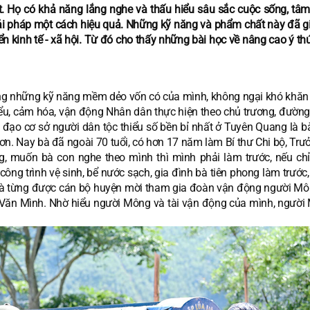
t. Họ có khả năng lắng nghe và thấu hiểu sâu sắc cuộc sống, tâm
iải pháp một cách hiệu quả. Những kỹ năng và phẩm chất này đã g
iển kinh tế - xã hội. Từ đó cho thấy những bài học về nâng cao ý t
ng những kỹ năng mềm dẻo vốn có của mình, không ngại khó khăn
ểu, cảm hóa, vận động Nhân dân thực hiện theo chủ trương, đường 
đạo cơ sở người dân tộc thiểu số bền bỉ nhất ở Tuyên Quang là b
Sơn. Nay bà đã ngoài 70 tuổi, có hơn 17 năm làm Bí thư Chi bộ, Tr
, muốn bà con nghe theo mình thì mình phải làm trước, nếu chỉ 
g trình vệ sinh, bể nước sạch, gia đình bà tiên phong làm trước,
h, bà từng được cán bộ huyện mời tham gia đoàn vận động người Mô
Văn Mình. Nhờ hiểu người Mông và tài vận động của mình, người