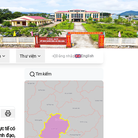
h
Thư viện
Đăng nhập
English
Tìm kiếm
c tế có
ãnh đạo,