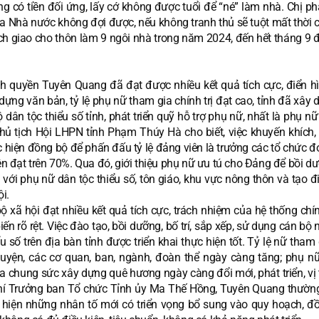
ông có tiền đối ứng, lấy cớ không được tuổi để “né” làm nhà. Chị p
ủa Nhà nước không đợi được, nếu không tranh thủ sẽ tuột mất thời 
h giao cho thôn làm 9 ngôi nhà trong năm 2024, đến hết tháng 9 
nh quyền Tuyên Quang đã đạt được nhiều kết quả tích cực, điển h
dựng văn bản, tỷ lệ phụ nữ tham gia chính trị đạt cao, tỉnh đã xây
ộ dân tộc thiểu số tỉnh, phát triển quỹ hỗ trợ phụ nữ, nhất là phụ n
ủ tịch Hội LHPN tỉnh Phạm Thúy Hà cho biết, việc khuyến khích, 
iện đồng bộ để phấn đấu tỷ lệ đảng viên là trưởng các tổ chức đo
n đạt trên 70%. Qua đó, giới thiệu phụ nữ ưu tú cho Đảng để bồi d
 với phụ nữ dân tộc thiểu số, tôn giáo, khu vực nông thôn và tạo đ
i.
ộ xã hội đạt nhiều kết quả tích cực, trách nhiệm của hệ thống chín
n rõ rệt. Việc đào tạo, bồi dưỡng, bố trí, sắp xếp, sử dụng cán bộ 
 số trên địa bàn tỉnh được triển khai thực hiện tốt. Tỷ lệ nữ tham
 huyện, các cơ quan, ban, ngành, đoàn thể ngày càng tăng; phụ n
a chung sức xây dựng quê hương ngày càng đổi mới, phát triển, vị 
hí Trưởng ban Tổ chức Tỉnh ủy Ma Thế Hồng, Tuyên Quang thườn
 hiện những nhân tố mới có triển vọng bổ sung vào quy hoạch, đồ