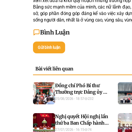
xem xét đưa ra khỏi quy hoạch những trường hợp k
Bằng sức mạnh mềm của mình, các nữ lãnh đạo, q
sở, góp phần đóng góp đáng kể vào việc xây dựn
sống người dân, nhất là ở vùng cao, vùng sâu, vù
Bình Luận
Gửi bình luận
Bài viết liên quan
Đồng chí Phó Bí thư
Thường trực Đảng ủy xã
Yên Sơn dự sinh hoạt
05/08/2026 - 18:57
232
Chi bộ thôn Hưng
Thịnh
Nghị quyết Hội nghị lần
thứ ba Ban Chấp hành
Trung ương Đảng khoá
27/07/2026 - 16:15
74