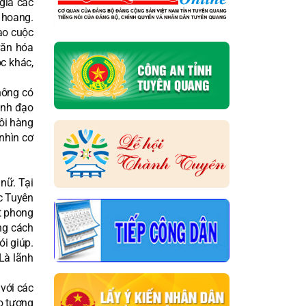
gia các
 hoang.
ào cuộc
văn hóa
c khác,
hông có
lãnh đạo
uôi hàng
nhìn cơ
nữ. Tại
c Tuyên
ết phong
ng cách
ói giúp.
“Là lãnh
với các
o tương