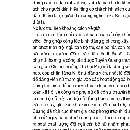
động các hộ dân rất vất vả, lý do là các hộ lo kh
tích cho người dân hiểu rằng cơ chế chính sách c
dầm thấm lâu, người dân cũng nghe theo. Kế hoạc
thành.
Nỗ lực thu hẹp khoảng cách về giới
Từ sự quan tâm chỉ đạo sát sao của cấp ủy, chí
việc lồng ghép công tác bình đẳng giới trong xây 
án phát triển đội ngũ cán bộ trẻ, cán bộ nữ, cán b
sâu vùng xa, vùng đồng bào dân tộc thiểu số… Ch
phụ nữ tham gia công tác được Tuyên Quang thực h
bao gồm Chi hội trưởng Chi hội Phụ nữ là đảng viê
nạp, góp phần tăng tỷ lệ nữ đảng viên, nhất là đối
để đảng viên nữ tham gia vào các hoạt động xã hộ
Công tác bình đẳng giới và hoạt động vì sự tiến b
toàn xã hội về công tác phụ nữ đã có sự chuyển biế
là cán bộ nữ trẻ, cán bộ nữ đồng bào dân tộc thiểu
các cấp ủy, giữ các chức vụ chủ chốt của tỉnh,
Quang đã tích cực tham gia các phong trào thi đu
phụ nữ ngày càng được nâng cao... Theo đồng c
rà soát chất lượng đội ngũ cán bộ nữ nhằm phát