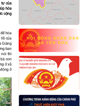
 tư của
iúp hóa
hức cộng
 để hòa
lối của
à Giàng
ưởng ban
nói thì
 bà con
ng ở xã
 Mông ở