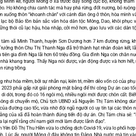
g Minh kể, người Mông ở xã trước đây sống cục bộ, không tham 
kéo. Họ không chịu canh tác mà hay phá rừng, đốt nương, bỏ ruộng
yên xuống thôn “khoanh chân” với cánh đàn ông ở thôn, hòa mình v
 lạc bộ Bảo tồn bản sắc văn hóa dân tộc Mông, Dao, khôi phục 
ng thói cũ lạc hậu, hòa nhập, cởi mở hơn, giao lưu với các dân tộ
ung tâm xã Minh Thanh, huyện Sơn Dương hơn 7 km đường rừng, k
ộ, Trưởng thôn Chu Thị Thanh Nga đã trở thành hạt nhân đoàn kết, 
 tiên gia đình Nga lãi hơn 60 triệu đồng. Gia đình Nga còn chăn n
y nhà khang trang. Thấy Nga nói được, vận động được và hơn hết, 
n rừng trồng.
 như hóa mềm, bởi sự nhẫn nại, kiên trì, mềm dẻo vốn có của phụ 
2023 phải gấp rút giải phóng mặt bằng để thi công Dự án cao tố
 di dời, trong đó có 16 ngôi mộ, nhiều ngôi mới được chôn cất. Bi
không di chuyển mộ, Chủ tịch UBND xã Nguyễn Thị Tám không dù
 của đường cao tốc, vừa nhờ đội ngũ người có uy tín tại các thôn n
t bằng của xã đã hoàn thành đúng tiến độ dự án. Chị Tám chia sẻ: 
a lại nghĩ rằng chỉ nam giới mới làm được lãnh đạo”.
Yên Đỗ Thị Thu Hiền vừa lo chống dịch Covid-19, vừa lo phối hợp 
h. Lúc ấy, người Mông ở đây không tin Đảng, Nhà nước mà tin và