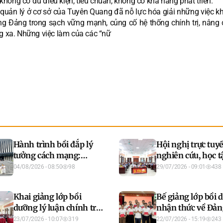
hông có đủ điều kiện, tiêu chuẩn, không có khả năng phát triển.
uản lý ở cơ sở của Tuyên Quang đã nỗ lực hóa giải những việc kh
g Đảng trong sạch vững mạnh, củng cố hệ thống chính trị, nâng 
ng xa. Những việc làm của các “nữ
Hành trình bồi đắp lý
Hội nghị trực tuy
tưởng cách mạng:
nghiên cứu, học t
Chuyến thăm Bảo tàng
quán triệt và triể
04/08/2026 - 08:50
98
29/07/2026 - 09:01
438
Lịch sử Quân sự Việt
thực hiện Nghị q
Nam của học viên lớp
Hội nghị lần thứ 
Khai giảng lớp bồi
Bế giảng lớp bồi 
bồi dưỡng nhận thức về
chấp hành Trung
dưỡng lý luận chính trị
nhận thức về Đản
Đảng khóa IV 2026
Đảng khóa XIV
dành cho đảng viên mới
khóa 5 năm 2026
23/07/2026 - 10:07
319
22/07/2026 - 15:19
243