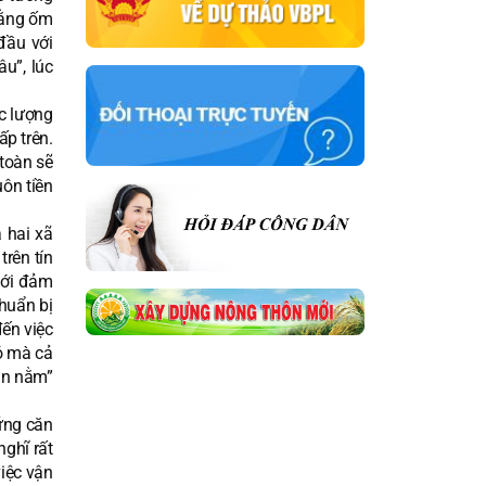
 rằng ốm
đầu với
u”, lúc
ực lượng
p trên.
 toàn sẽ
uôn tiền
 hai xã
rên tín
mới đảm
huẩn bị
đến việc
ó mà cả
ăn nằm”
ững căn
ghĩ rất
việc vận