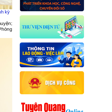
nh kỳ
huyện;
 Phòng