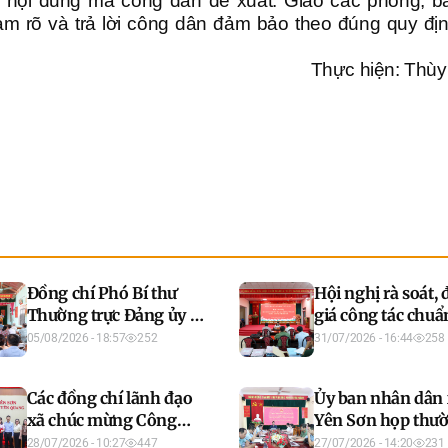
 nội dung mà công dân đề xuất. Giao các phòng, b
àm rõ và trả lời công dân đảm bảo theo đúng quy đị
Thực hiện: Thù
Đồng chí Phó Bí thư
Hội nghị rà soát,
Thường trực Đảng ủy xã
giá công tác chuẩ
Yên Sơn dự sinh hoạt
diễn tập tác chiến
05/08/2026 - 18:57
252
31/07/2026 - 16:44
258
Chi bộ thôn Hưng
Yên Sơn trong kh
Thịnh
phòng thủ năm 2
Các đồng chí lãnh đạo
Ủy ban nhân dân
xã chúc mừng Công
Yên Sơn họp thư
đoàn xã nhân kỷ niệm
tháng 7/2026
28/07/2026 - 10:27
447
27/07/2026 - 14:20
231