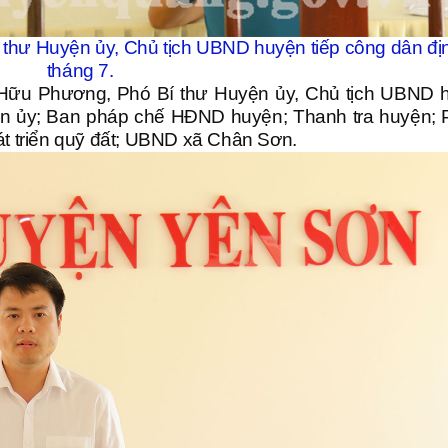
hư Huyện ủy, Chủ tịch UBND huyện tiếp công dân đị
tháng 7.
 Hữu Phương, Phó Bí thư Huyện ủy, Chủ tịch UBND 
yện ủy; Ban pháp chế HĐND huyện; Thanh tra huyện;
át triển quỹ đất; UBND xã Chân Sơn.