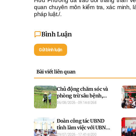
Hữu Phương đã trao đổi thẳng thắn về
quan chuyên môn kiểm tra, xác minh, l
pháp luật./.
Bình Luận
Gửi bình luận
Bài viết liên quan
Chủ động chăm sóc và
phòng trừ sâu bệnh,
bảo vệ sản xuất vụ Hè
06/08/2026 - 09:14
268
Thu, vụ Mùa năm 2026
Đoàn công tác UBND
tỉnh làm việc với UBND
xã Yên Sơn về triển khai
29/07/2026 - 17:41
200