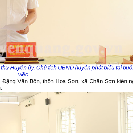
hư Huyện ủy, Chủ tịch UBND huyện phát biểu tại buổ
việc.
n Đặng Văn Bốn, thôn Hoa Sơn, xã Chân Sơn kiến n
.