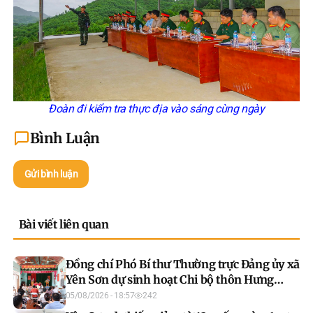
Đoàn đi kiểm tra thực địa vào sáng cùng ngày
Bình Luận
Gửi bình luận
Bài viết liên quan
Đồng chí Phó Bí thư Thường trực Đảng ủy xã
Yên Sơn dự sinh hoạt Chi bộ thôn Hưng
Thịnh
05/08/2026 - 18:57
242