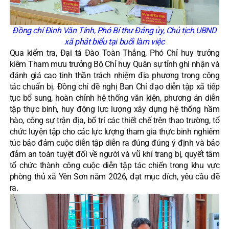
Đồng chí Đinh Văn Tính, Phó Bí thư Đảng ủy, Chủ tịch UBND
xã phát biểu tại buổi làm việc
Qua kiểm tra, Đại tá Đào Toàn Thắng, Phó Chỉ huy trưởng
kiêm Tham mưu trưởng Bộ Chỉ huy Quân sự tỉnh ghi nhận và
đánh giá cao tinh thần trách nhiệm địa phương trong công
tác chuẩn bị. Đồng chí đề nghị Ban Chỉ đạo diễn tập xã tiếp
tục bổ sung, hoàn chỉnh hệ thống văn kiện, phương án diễn
tập thực binh, huy động lực lượng xây dựng hệ thống hầm
hào, công sự trận địa, bố trí các thiết chế trên thao trường, tổ
chức luyện tập cho các lực lượng tham gia thực binh nghiêm
túc bảo đảm cuộc diễn tập diễn ra đúng đúng ý định và bảo
đảm an toàn tuyệt đối về người và vũ khí trang bị, quyết tâm
tổ chức thành công cuộc diễn tập tác chiến trong khu vực
phòng thủ xã Yên Sơn năm 2026, đạt mục đích, yêu cầu đề
ra.