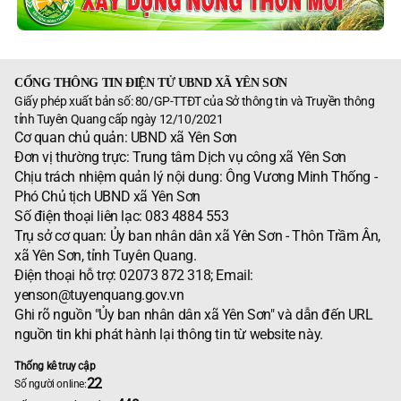
CỔNG THÔNG TIN ĐIỆN TỬ UBND XÃ YÊN SƠN
Giấy phép xuất bản số: 80/GP-TTĐT của Sở thông tin và Truyền thông
tỉnh Tuyên Quang cấp ngày 12/10/2021
Cơ quan chủ quản: UBND xã Yên Sơn
Đơn vị thường trực: Trung tâm Dịch vụ công xã Yên Sơn
Chịu trách nhiệm quản lý nội dung: Ông Vương Minh Thống -
Phó Chủ tịch UBND xã Yên Sơn
Số điện thoại liên lạc: 083 4884 553
Trụ sở cơ quan: Ủy ban nhân dân xã Yên Sơn - Thôn Trầm Ân,
xã Yên Sơn, tỉnh Tuyên Quang.
Điện thoại hỗ trợ: 02073 872 318; Email:
yenson@tuyenquang.gov.vn
Ghi rõ nguồn "Ủy ban nhân dân xã Yên Sơn" và dẫn đến URL
nguồn tin khi phát hành lại thông tin từ website này.
Thống kê truy cập
22
Số người online: