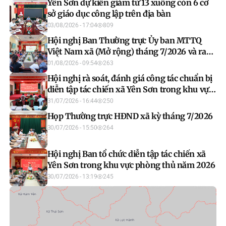
Yên Sơn dự kiến giảm từ 13 xuống còn 6 cơ
sở giáo dục công lập trên địa bàn
03/08/2026 - 17:04
809
Hội nghị Ban Thường trực Ủy ban MTTQ
Việt Nam xã (Mở rộng) tháng 7/2026 và ra
mắt mô hình “Mặt trận số”
01/08/2026 - 09:54
263
Hội nghị rà soát, đánh giá công tác chuẩn bị
diễn tập tác chiến xã Yên Sơn trong khu vực
phòng thủ năm 2026
31/07/2026 - 16:44
250
Họp Thường trực HĐND xã kỳ tháng 7/2026
30/07/2026 - 15:50
264
Hội nghị Ban tổ chức diễn tập tác chiến xã
Yên Sơn trong khu vực phòng thủ năm 2026
30/07/2026 - 13:19
245