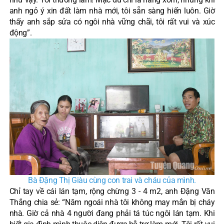
anh ngỏ ý xin đất làm nhà mới, tôi sẵn sàng hiến luôn. Giờ
thấy anh sắp sửa có ngôi nhà vững chãi, tôi rất vui và xúc
động”.
Bà Đặng Thị Giàu cùng con trai và cháu của mình.
Chỉ tay về cái lán tạm, rộng chừng 3 - 4 m2, anh Đặng Văn
Thắng chia sẻ: “Năm ngoái nhà tôi không may mắn bị cháy
nhà. Giờ cả nhà 4 người đang phải tá túc ngôi lán tạm. Khi