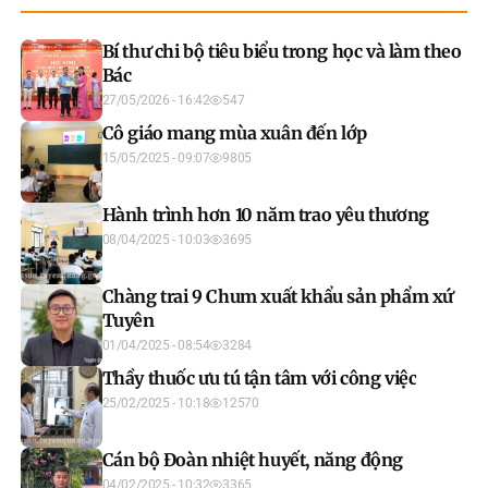
Bí thư chi bộ tiêu biểu trong học và làm theo
Bác
27/05/2026 - 16:42
547
Cô giáo mang mùa xuân đến lớp
15/05/2025 - 09:07
9805
Hành trình hơn 10 năm trao yêu thương
08/04/2025 - 10:03
3695
Chàng trai 9 Chum xuất khẩu sản phẩm xứ
Tuyên
01/04/2025 - 08:54
3284
Thầy thuốc ưu tú tận tâm với công việc
25/02/2025 - 10:18
12570
Cán bộ Đoàn nhiệt huyết, năng động
04/02/2025 - 10:32
3365