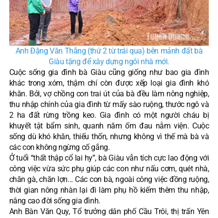
Anh Đặng Văn Thắng (thứ 2 từ trái qua) bên mảnh đất bà
Giàu tặng để xây dựng ngôi nhà mới.
Cuộc sống gia đình bà Giàu cũng giống như bao gia đình
khác trong xóm, thậm chí còn được xếp loại gia đình khó
khăn. Bởi, vợ chồng con trai út của bà đều làm nông nghiệp,
thu nhập chính của gia đình từ mấy sào ruộng, thước ngô và
2 ha đất rừng trồng keo. Gia đình có một người cháu bị
khuyết tật bẩm sinh, quanh năm ốm đau nằm viện. Cuộc
sống dù khó khăn, thiếu thốn, nhưng không vì thế mà bà và
các con không ngừng cố gắng.
Ở tuổi “thất thập cổ lai hy”, bà Giàu vẫn tích cực lao động với
công việc vừa sức phụ giúp các con như nấu cơm, quét nhà,
chăn gà, chăn lợn... Các con bà, ngoài công việc đồng ruộng,
thời gian nông nhàn lại đi làm phụ hồ kiếm thêm thu nhập,
nâng cao đời sống gia đình.
Anh Bàn Văn Quy, Tổ trưởng dân phố Cầu Trôi, thị trấn Yên