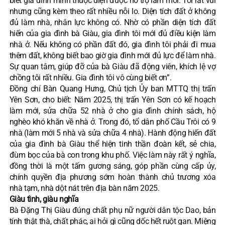
biết gia đình mình thuộc diện được hỗ trợ làm mới. Tôi rất vui
nhưng cũng kèm theo rất nhiều nỗi lo. Diện tích đất ở không
đủ làm nhà, nhân lực không có. Nhờ có phần diện tích đất
hiến của gia đình bà Giàu, gia đình tôi mới đủ điều kiện làm
nhà ở. Nếu không có phần đất đó, gia đình tôi phải đi mua
thêm đất, không biết bao giờ gia đình mới đủ lực để làm nhà.
Sự quan tâm, giúp đỡ của bà Giàu đã động viên, khích lệ vợ
chồng tôi rất nhiều. Gia đình tôi vô cùng biết ơn”.
Đồng chí Bàn Quang Hưng, Chủ tịch Ủy ban MTTQ thị trấn
Yên Sơn, cho biết: Năm 2025, thị trấn Yên Sơn có kế hoạch
làm mới, sửa chữa 52 nhà ở cho gia đình chính sách, hộ
nghèo khó khăn về nhà ở. Trong đó, tổ dân phố Cầu Trôi có 9
nhà (làm mới 5 nhà và sửa chữa 4 nhà). Hành động hiến đất
của gia đình bà Giàu thể hiện tinh thần đoàn kết, sẻ chia,
đùm bọc của bà con trong khu phố. Việc làm này rất ý nghĩa,
đồng thời là một tấm gương sáng, góp phần cùng cấp ủy,
chính quyền địa phương sớm hoàn thành chủ trương xóa
nhà tạm, nhà dột nát trên địa bàn năm 2025.
Giàu tình, giàu nghĩa
Bà Đặng Thị Giàu đúng chất phụ nữ người dân tộc Dao, bản
tính thật thà, chất phác, ai hỏi gì cũng dốc hết ruột gan. Miệng