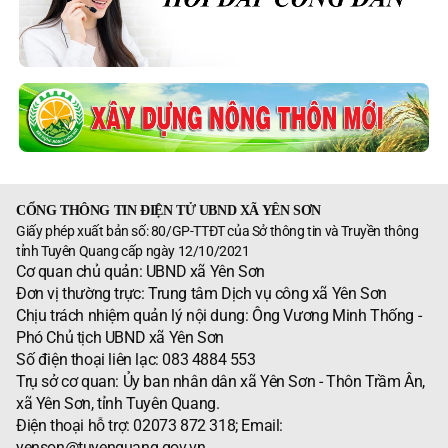
CỔNG THÔNG TIN ĐIỆN TỬ UBND XÃ YÊN SƠN
Giấy phép xuất bản số: 80/GP-TTĐT của Sở thông tin và Truyền thông
tỉnh Tuyên Quang cấp ngày 12/10/2021
Cơ quan chủ quản: UBND xã Yên Sơn
Đơn vị thường trực: Trung tâm Dịch vụ công xã Yên Sơn
Chịu trách nhiệm quản lý nội dung: Ông Vương Minh Thống -
Phó Chủ tịch UBND xã Yên Sơn
Số điện thoại liên lạc: 083 4884 553
Trụ sở cơ quan: Ủy ban nhân dân xã Yên Sơn - Thôn Trầm Ân,
xã Yên Sơn, tỉnh Tuyên Quang.
Điện thoại hỗ trợ: 02073 872 318; Email:
yenson@tuyenquang.gov.vn