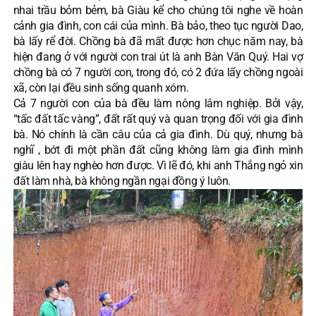
nhai trầu bỏm bẻm, bà Giàu kể cho chúng tôi nghe về hoàn
cảnh gia đình, con cái của mình. Bà bảo, theo tục người Dao,
bà lấy rể đời. Chồng bà đã mất được hơn chục năm nay, bà
hiện đang ở với người con trai út là anh Bàn Văn Quý. Hai vợ
chồng bà có 7 người con, trong đó, có 2 đứa lấy chồng ngoài
xã, còn lại đều sinh sống quanh xóm.
Cả 7 người con của bà đều làm nông lâm nghiệp. Bởi vậy,
“tấc đất tấc vàng”, đất rất quý và quan trọng đối với gia đình
bà. Nó chính là cần câu của cả gia đình. Dù quý, nhưng bà
nghĩ , bớt đi một phần đất cũng không làm gia đình mình
giàu lên hay nghèo hơn được. Vì lẽ đó, khi anh Thắng ngỏ xin
đất làm nhà, bà không ngần ngại đồng ý luôn.