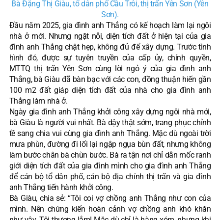
Bà Đặng Thị Giàu, tổ dân phố Cầu Trôi, thị trấn Yên Sơn (Yên
Sơn).
Đầu năm 2025, gia đình anh Thắng có kế hoạch làm lại ngôi
nhà ở mới. Nhưng ngặt nỗi, diện tích đất ở hiện tại của gia
đình anh Thắng chật hẹp, không đủ để xây dựng. Trước tình
hình đó, được sự tuyên truyền của cấp ủy, chính quyền,
MTTQ thị trấn Yên Sơn cùng lời ngỏ ý của gia đình anh
Thắng, bà Giàu đã bàn bạc với các con, đồng thuận hiến gần
100 m2 đất giáp diện tích đất của nhà cho gia đình anh
Thắng làm nhà ở.
Ngày gia đình anh Thắng khởi công xây dựng ngôi nhà mới,
bà Giàu là người vui nhất. Bà dậy thật sớm, trang phục chỉnh
tề sang chia vui cùng gia đình anh Thắng. Mặc dù ngoài trời
mưa phùn, đường đi lối lại ngập ngụa bùn đất, nhưng không
làm bước chân bà chùn bước. Bà ra tận nơi chỉ dẫn mốc ranh
giới diện tích đất của gia đình mình cho gia đình anh Thắng
để cán bộ tổ dân phố, cán bộ địa chính thị trấn và gia đình
anh Thắng tiến hành khởi công.
Bà Giàu, chia sẻ: “Tôi coi vợ chồng anh Thắng như con của
mình. Nên chứng kiến hoàn cảnh vợ chồng anh khó khăn
như vậy. Tôi thương lắm! Mặc dù chỉ là hàng xóm, nhưng khi