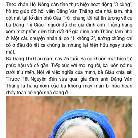
Theo chân Hội Nông dân tỉnh thực hiện hoạt động “3 cùng”,
hỗ trợ giúp đỡ hội viên Đặng Văn Thắng xóa nhà tạm, nhà
dột nát tại tổ dân phố Cầu Trôi, chúng tôi rất ấn tượng về cụ
bà Đặng Thị Giàu - người đã cho gia đình anh Thắng hàng
xóm một phần diện tích đất để gia đình anh Thắng làm nhà
ở. Một câu chuyện nhân ái có “1 không 2”, tưởng chừng chỉ
có ở đâu đó rất xa chúng ta, nhưng lại hiện hữu ngay trước
mặt.
Bà Đặng Thị Giàu năm nay 76 tuổi. Bà có khuôn mặt hiền từ,
phúc hậu và dễ gần. Tiếp xúc với mọi người, bà luôn nở nụ
cười trìu mến. Nói về việc nghĩa của mình, bà Giàu chia sẻ:
“Trước Tết Nguyên đán vừa qua, gia đình anh Đặng Văn
Thắng là hàng xóm của bà không may mắn bị hỏa hoạn
cháy toàn bộ ngôi nhà đang ở.