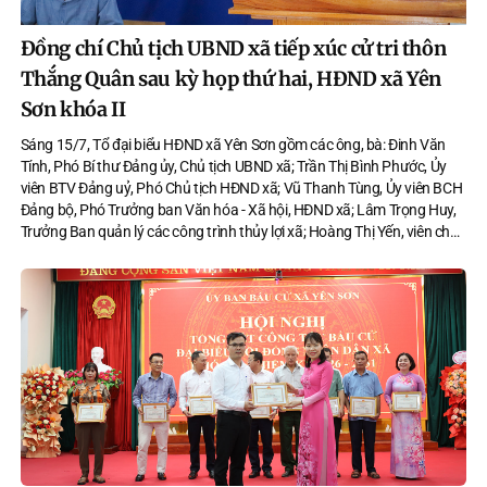
Đồng chí Chủ tịch UBND xã tiếp xúc cử tri thôn
Thắng Quân sau kỳ họp thứ hai, HĐND xã Yên
Sơn khóa II
Sáng 15/7, Tổ đại biểu HĐND xã Yên Sơn gồm các ông, bà: Đinh Văn
Tính, Phó Bí thư Đảng ủy, Chủ tịch UBND xã; Trần Thị Bình Phước, Ủy
viên BTV Đảng uỷ, Phó Chủ tịch HĐND xã; Vũ Thanh Tùng, Ủy viên BCH
Đảng bộ, Phó Trưởng ban Văn hóa - Xã hội, HĐND xã; Lâm Trọng Huy,
Trưởng Ban quản lý các công trình thủy lợi xã; Hoàng Thị Yến, viên chức
Trạm y tế xã Yên Sơn đã có buổi tiếp xúc cử tri tại thôn Thắng Quân sau
kỳ họp thứ hai HĐND xã Yên Sơn khoá II, nhiệm kỳ 2026-2031.