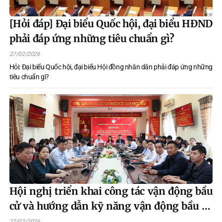
[Hỏi đáp] Đại biểu Quốc hội, đại biểu HĐND
phải đáp ứng những tiêu chuẩn gì?
27/02/2026
Hỏi: Đại biểu Quốc hội, đại biểu Hội đồng nhân dân phải đáp ứng những
tiêu chuẩn gì?
Hội nghị triển khai công tác vận động bầu
cử và hướng dẫn kỹ năng vận động bầu cử
đối với những người ứng cử Đại biểu Quốc
27/02/2026