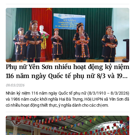
tỉnh, Trưởng ban Bầu cử đại biểu HĐND tỉnh đơn vị số 3 làm Trưởng
đoàn đã đi kiểm tra công tác chuẩn bị bầu cử đại biểu Quốc hội khóa
XVI và đại biểu HĐND các cấp nhiệm kỳ 2026-2031 tại xã Yên Sơn.
Phụ nữ Yên Sơn nhiều hoạt động kỷ niệm
116 năm ngày Quốc tế phụ nữ 8/3 và 1986
năm cuộc khởi nghĩa Hai Bà Trưng
09/03/2026
Nhân kỷ niệm 116 năm ngày Quốc tế phụ nữ (8/3/1910 – 8/3/2026)
và 1986 năm cuộc khởi nghĩa Hai Bà Trưng, Hôiị LHPN xã Yên Sơn đã
có nhiều hoạt động thiết thực, ý nghĩa dành cho các chị em.