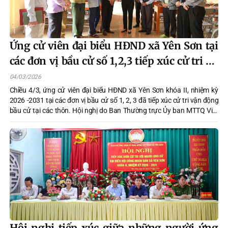
Ứng cử viên đại biểu HĐND xã Yên Sơn tại
các đơn vị bầu cử số 1,2,3 tiếp xúc cử tri tại
các thôn
04/03/2026
Chiều 4/3, ứng cử viên đại biểu HĐND xã Yên Sơn khóa II, nhiệm kỳ
2026 -2031 tại các đơn vị bầu cử số 1, 2, 3 đã tiếp xúc cử tri vận động
bầu cử tại các thôn. Hội nghị do Ban Thường trực Ủy ban MTTQ Việt
Nam xã Yên Sơn chủ trì tổ chức.
Hội nghị tiếp xúc giữa những người ứng