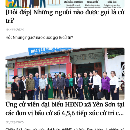
[Hỏi đáp] Những người nào được gọi là cử
tri?
06/03/2026
Hỏi: Những người nào được gọi là cử tri?
Ứng cử viên đại biểu HĐND xã Yên Sơn tại
các đơn vị bầu cử số 4,5,6 tiếp xúc cử tri các
thôn
05/03/2026
Chiều 5/3, ứng cử viên đại biểu HĐND xã Yên Sơn khóa II, nhiệm kỳ