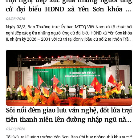
cử đại biểu HĐND xã Yên Sơn khóa II,
nhiệm kỳ 2026 – 2031 với cử tri tại đơn vị
04/03/2026
bầu cử số 2 tại thôn Trầm Ân, Phú Thịnh
Ngày 03/3, Ban Thường trực Ủy ban MTTQ Việt Nam xã tổ chức hội
nghị tiếp xúc giữa những người ứng cử đại biểu HĐND xã Yên Sơn khóa
II, nhiệm kỳ 2026 – 2031 với cử tri tại đơn vị bầu cử số 2 tại thôn Trầm
Ân, Phú Thịnh. Dự hội nghị có các đồng chí: Đỗ Văn Tuấn, Phó Bí thư
thường trực Đảng ủy xã, Giám đốc Trung tâm Chính trị Yên Sơn; Hứa
Văn Trọng, Ủy viên BTV Đảng ủy, Chủ nhiệm Ủy ban Kiểm tra, Trưởng
ban Kinh tế - Ngân sách HĐND xã Yên Sơn; Nguyễn Thanh Tùng, Ủy
viên BTV Đảng ủy, Trưởng công an xã Yên Sơn; các ứng cử viên đại biểu
HĐND xã Yên Sơn khóa II thuộc đơn vị bầu cử số 2 cùng đông đảo cử
tri thôn Trầm Ân, phố Lang Quán, Đồng Chằm, Phú Thịnh.
Sôi nổi đêm giao lưu văn nghệ, đốt lửa trại
tiễn thanh niên lên đường nhập ngũ năm
2026
03/03/2026
Tối 3/3, tại Quảng trường Yên Sơn, Ban Chỉ huy phòng thủ khu vực 5