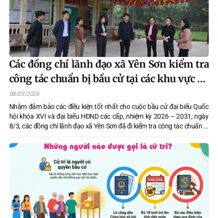
Các đồng chí lãnh đạo xã Yên Sơn kiểm tra
công tác chuẩn bị bầu cử tại các khu vực bỏ
phiếu
08/03/2026
Nhằm đảm bảo các điều kiện tốt nhất cho cuộc bầu cử đại biểu Quốc
hội khóa XVI và đại biểu HĐND các cấp, nhiệm kỳ 2026 – 2031, ngày
8/3, các đồng chí lãnh đạo xã Yên Sơn đã đi kiểm tra công tác chuẩn bị
tại các khu vực bỏ phiếu trên địa bàn xã.