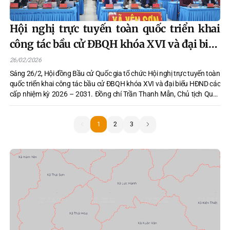
Hội nghị trực tuyến toàn quốc triển khai
công tác bầu cử ĐBQH khóa XVI và đại biểu
HĐND các cấp nhiệm kỳ 2026 – 2031
26/02/2026
Sáng 26/2, Hội đồng Bầu cử Quốc gia tổ chức Hội nghị trực tuyến toàn
quốc triển khai công tác bầu cử ĐBQH khóa XVI và đại biểu HĐND các
cấp nhiệm kỳ 2026 – 2031. Đồng chí Trần Thanh Mẫn, Chủ tịch Quốc
hội, Chủ tịch Hội đồng Bầu cử quốc gia chủ trì hội nghị. Hội nghị được
kết nối trực tuyến đến 34 điểm cầu các tỉnh và 3.321 điểm cầu các xã,
phường, đặc khu. Tham dự có các đồng chí lãnh đạo ban, bộ, ngành
1
1
2
3
Trung ương là thành viên Hội đồng Bầu cử quốc gia.