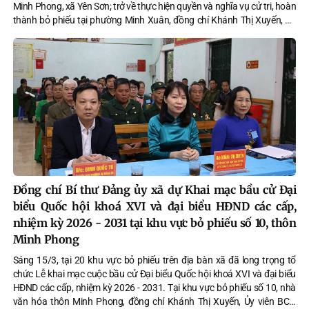
Minh Phong, xã Yên Sơn; trở về thực hiện quyền và nghĩa vụ cử tri, hoàn
thành bỏ phiếu tại phường Minh Xuân, đồng chí Khánh Thị Xuyến, Ủy
viên BCH Đảng bộ tỉnh, Bí thư Đảng ủy, Chủ tịch HĐND xã, Trưởng ban
chỉ đạo bầu cử xã đã đi kiểm tra, nắm tình hình công tác bầu cử tại các
khu vực bỏ phiếu trên địa bàn xã Yên Sơn.
Đồng chí Bí thư Đảng ủy xã dự Khai mạc bầu cử Đại
biểu Quốc hội khoá XVI và đại biểu HĐND các cấp,
nhiệm kỳ 2026 - 2031 tại khu vực bỏ phiếu số 10, thôn
Minh Phong
Sáng 15/3, tại 20 khu vực bỏ phiếu trên địa bàn xã đã long trọng tổ
chức Lễ khai mạc cuộc bầu cử Đại biểu Quốc hội khoá XVI và đại biểu
HĐND các cấp, nhiệm kỳ 2026 - 2031. Tại khu vực bỏ phiếu số 10, nhà
văn hóa thôn Minh Phong, đồng chí Khánh Thị Xuyến, Ủy viên BCH