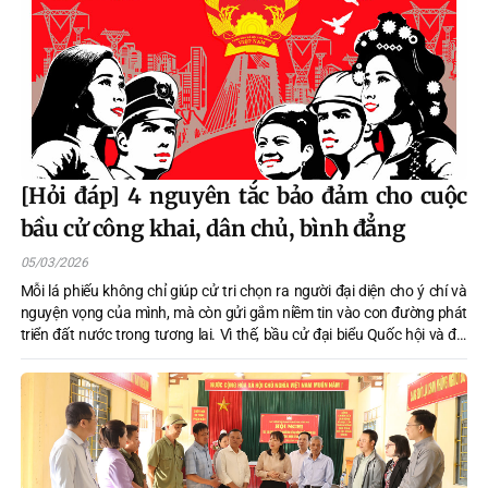
[Hỏi đáp] 4 nguyên tắc bảo đảm cho cuộc
bầu cử công khai, dân chủ, bình đẳng
05/03/2026
Mỗi lá phiếu không chỉ giúp cử tri chọn ra người đại diện cho ý chí và
nguyện vọng của mình, mà còn gửi gắm niềm tin vào con đường phát
triển đất nước trong tương lai. Vì thế, bầu cử đại biểu Quốc hội và đại
biểu Hội đồng nhân dân luôn được dựa trên những nguyên tắc nghiêm
ngặt, bảo đảm mọi quyết định của cử tri đều được tôn trọng và ghi
nhận một cách công bằng, dân chủ, minh bạch.