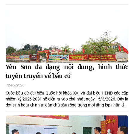
Đảng bộ tỉnh, Bí thư Đảng ủy, Chủ tịch HĐND xã đã đến dự và chỉ đạo
buổi lễ.
Yên Sơn đa dạng nội dung, hình thức
tuyên truyền về bầu cử
12/03/2026
Cuộc bầu cử đại biểu Quốc hội khóa XVI và đại biểu HĐND các cấp
nhiệm kỳ 2026-2031 sẽ diễn ra vào chủ nhật ngày 15/3/2026. Đây là
đợt sinh hoạt chính trị dân chủ sâu rộng trong mọi tầng lớp nhân dân
để bầu ra những đại biểu ưu tú, đại diện cho nhân dân tại Quốc hội và
HĐND các cấp. Để cuộc bầu cử thật sự là ngày hội của toàn dân, công
tác tuyên truyền đã và đang được xã Yên Sơn đặt lên hàng đầu, mang
đến không khí sôi nổi, hào hứng hướng về ngày hội lớn của toàn dân.