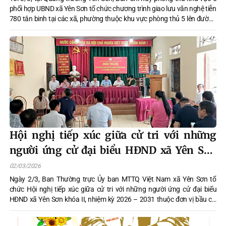
phối hợp UBND xã Yên Sơn tổ chức chương trình giao lưu văn nghệ tiễn
780 tân binh tại các xã, phường thuộc khu vực phòng thủ 5 lên đường
nhập ngũ năm 2026.
Hội nghị tiếp xúc giữa cử tri với những
người ứng cử đại biểu HĐND xã Yên Sơn
khóa II, nhiệm kỳ 2026 – 2031 thuộc đơn vị
02/03/2026
bầu cử số 02 tại các thôn Cầu Trôi, Khe
Ngày 2/3, Ban Thường trực Ủy ban MTTQ Việt Nam xã Yên Sơn tổ
chức Hội nghị tiếp xúc giữa cử tri với những người ứng cử đại biểu
Đảng
HĐND xã Yên Sơn khóa II, nhiệm kỳ 2026 – 2031 thuộc đơn vị bầu cử
số 02 tại thôn Cầu Trôi, Khe Đảng.