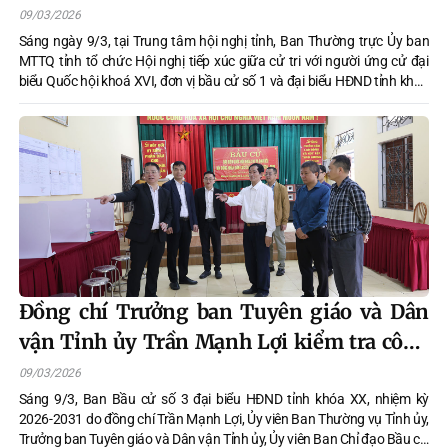
Hội đồng nhân dân tỉnh khóa XX, nhiệm
09/03/2026
kỳ 2026-2031
Sáng ngày 9/3, tại Trung tâm hội nghị tỉnh, Ban Thường trực Ủy ban
MTTQ tỉnh tổ chức Hội nghị tiếp xúc giữa cử tri với người ứng cử đại
biểu Quốc hội khoá XVI, đơn vị bầu cử số 1 và đại biểu HĐND tỉnh khoá
XX, nhiệm kỳ 2026 – 2031, đơn vị bầu cử số 3. Hội nghị được tổ chức
bằng hình thức trực tiếp kết hợp trực tuyến tới các xã, phường: Tân
Long, Nông Tiến, Mỹ Lâm, An Tường, Yên Sơn, Minh Xuân để vận động
bầu cử theo quy định.
Đồng chí Trưởng ban Tuyên giáo và Dân
vận Tỉnh ủy Trần Mạnh Lợi kiểm tra công
tác bầu cử tại xã Yên Sơn
09/03/2026
Sáng 9/3, Ban Bầu cử số 3 đại biểu HĐND tỉnh khóa XX, nhiệm kỳ
2026-2031 do đồng chí Trần Mạnh Lợi, Ủy viên Ban Thường vụ Tỉnh ủy,
Trưởng ban Tuyên giáo và Dân vận Tỉnh ủy, Ủy viên Ban Chỉ đạo Bầu cử