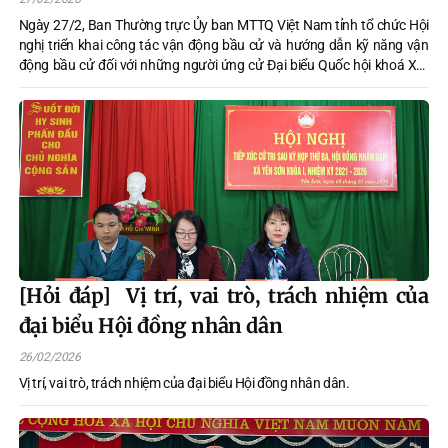
hội khoá XVI và đại biểu HĐND tỉnh khoá
Ngày 27/2, Ban Thường trực Ủy ban MTTQ Việt Nam tỉnh tổ chức Hội
nghị triển khai công tác vận động bầu cử và hướng dẫn kỹ năng vận
XX, nhiệm kỳ 2026-2031.
động bầu cử đối với những người ứng cử Đại biểu Quốc hội khoá XVI
và đại biểu HĐND tỉnh khoá XX, nhiệm kỳ 2026-2031. Hội nghị được kết
nối trực tuyến tại các xã, phường trên địa bàn tỉnh.
[Hỏi đáp] Vị trí, vai trò, trách nhiệm của
đại biểu Hội đồng nhân dân
26/02/2026
Vị trí, vai trò, trách nhiệm của đại biểu Hội đồng nhân dân.